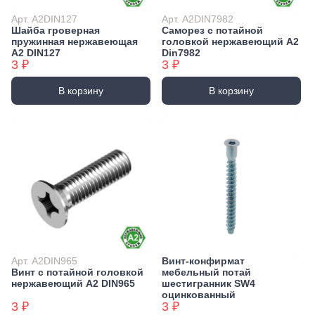
Арт. А2DIN127
Арт. А2DIN7982
Шайба гроверная
Саморез с потайной
пружинная нержавеющая
головкой нержавеющий А2
А2 DIN127
Din7982
3 ₽
3 ₽
В корзину
В корзину
Арт. А2DIN965
Винт-конфирмат
Винт с потайной головкой
мебельный потай
нержавеющий А2 DIN965
шестигранник SW4
оцинкованный
3 ₽
3 ₽