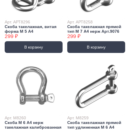
Экстракторы
Бытовая химия
Заклепочники
Освежители воздуха и ароматизаторы
Ключи (упаковки)
Средства для мытья посуды
Арт. АРТ8296
Арт. АРТ8258
Средства для прочистки труб
Скоба такелажная, витая
Скоба такелажная прямой
Лестницы, стремянки
форма М 5 А4
тип М 7 А4 нерж Арт.9076
Средства для стирки и ухода за бельем
Стремянки
299 ₽
299 ₽
Средства чистящие и моющие для дома
Хранение инструмента
В корзину
В корзину
Стенды, Панели, Полки
Ящики, Кейсы, Органайзеры
Сумки для инструмента
Средства индивидуальной защиты
Защита рук
Защита глаз, Головы
Плащи и дождевики
Арт. М8260
Арт. М8259
Скоба М 6 А4 нерж
Скоба такелажная прямой
такелажная калиброванная
тип удлиненная М 6 А4