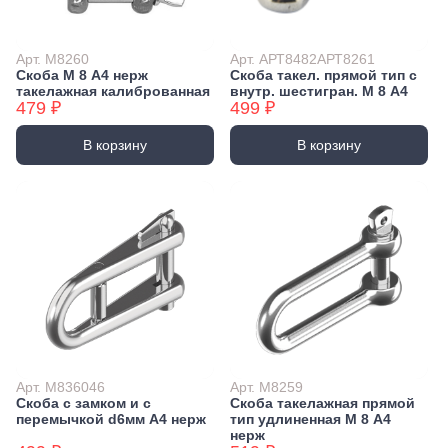
Арт. М8260
Арт. АРТ8482АРТ8261
Скоба М 8 А4 нерж
Скоба такел. прямой тип с
такелажная калиброванная
внутр. шестигран. М 8 А4
479 ₽
499 ₽
В корзину
В корзину
Арт. М836046
Арт. М8259
Скоба с замком и с
Скоба такелажная прямой
перемычкой d6мм А4 нерж
тип удлиненная М 8 А4
нерж