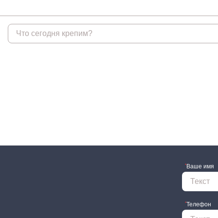
Крепеж
Анкеры
Гвоз
Анкеры распорные
Гвозди
Анкеры TOX, Wkret-met
Гвозди
Анкеры химические и
аксессуары
Анкеры химические и
аксессуары БХ
*
Ваше имя
Анкеры забивные
Анкеры клиновые
Анкеры рамные
*
Телефон