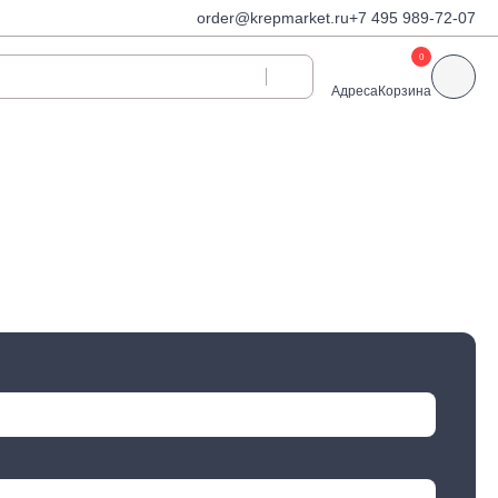
order@krepmarket.ru
+7 495 989-72-07
0
Адреса
Корзина
ди
Дюбели и дюбель-
гвозди
Дюбели для газобетона
 декоративные
Дюбель-гвозди
Дюбель-гвозди TOX, Wkret-
met
Дюбели TOX, Wkret-met
Дюбели для гипсокартона
Дюбели для теплоизоляции
Дюбели распорные
Дюбели фасадные