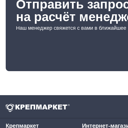
Отправить запро
Строительная химия
Сад и огород
на расчёт менедж
Товары для дома
Наш менеджер свяжется с вами в ближайшее
Ручной инструмент
Крепмаркет
Интернет-магаз