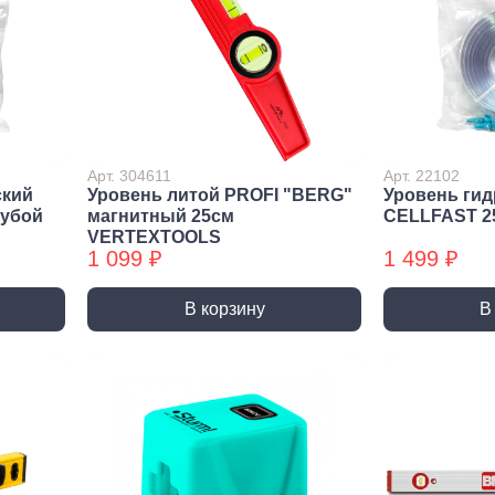
Метрический крепеж
Спец
Болты
Дюймо
Винты
Крепеж
Гайки
Крепеж
резьб
Шайбы
Мебел
Шпильки
Арт. 304611
Арт. 22102
ский
Уровень литой PROFI "BERG"
Уровень гид
Микро
Шпильки БХ
лубой
магнитный 25см
CELLFAST 2
Шплинты
VERTEXTOOLS
1 099 ₽
1 499 ₽
В корзину
В
Скрытый крепеж
Закл
Крепеж для фасада, забора,
Закле
доски
Закле
Заклеп
Расходные м