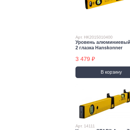
Сварочное,
Резьбонарезной
Шар
паяльное
инструмент
губ
оборудование
инс
Воротки и
плашкодержатели
Горелки
Пасс
Плос
Метчики
Паяльники и
Арт. HK2015010400
аксессуары
Нож
Уровень алюминиевый
Плашки
2 глазка Hanskonner
Сварка и
Клещ
Метчики БХ
аксессуары
Куса
3 479 ₽
Плашки БХ
Ударно-
Режуще пильный
Изм
В корзину
рычажный
инструмент
инс
инструмент
Лезвия, Ножи
Лине
специальные
штан
Молотки, Кувалды
Ножовки, Пилы ручные
Угол
Топоры
Стусло
Руле
Ломы
Плиткорезы, Стеклорезы
Уров
Киянки
Рубанки
Шабл
Гвоздодеры,
Арт. 14111
Монтировки
Стамески
Даль