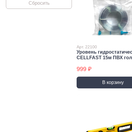
Строительная химия
Сад и огород
Товары для дома
Арт. 22100
Уровень гидростатиче
CELLFAST 15м ПВХ го
999 ₽
В корзину
Ручной инструмент