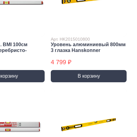
и и полотна для
Фрезы
тролобзика
Арт. HK2015010800
. BMI 100см
Уровень алюминиевый 800мм
еребристо-
3 глазка Hanskonner
4 799 ₽
и
Сверла
 корзину
В корзину
 алмазные
Наборы сверел БХ
отрезные
Сверла по дереву
отрезные БХ
Сверла по бетону/камню БХ
 отрезные БХ (ЦЕНЫ по
Сверла по бетону/камню
Сверла по дереву БХ
 пильные
Сверла по дереву БХ
 пильные БХ
Сверла по металлу
 круги алмазные БХ
Сверла по металлу БХ