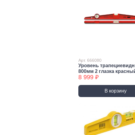
Уголки
перфорированные БХ
Колеса и
Профили и
Си
комплектующие
листы
Дж
Колесные опоры
Прутки, Профили,
Сое
Полосы
эле
Подшипники и
комплектующие
Листы
Тру
Трубы
Дер
Арт. 666080
Уровень трапециевид
Дверная
800мм 2 глазка красны
фурнитура, замки
8 999 ₽
Засовы и защелки
Замки
В корзину
Доводчики
Такелаж
Блоки для троса
Блоки для троса
Вер
БХ