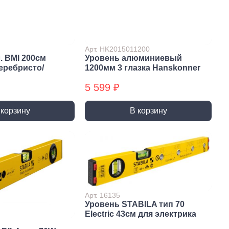
Сверла по стеклу/керамике
Сверла по стеклу/керамике
БХ
Арт. HK2015011200
нки
Мешки строительные
. BMI 200см
Уровень алюминиевый
ки
еребристо/
1200мм 3 глазка Hanskonner
ки алмазные
5 599 ₽
ки алмазные БХ
ки БХ
 корзину
В корзину
и по бетону,
одники
и по бетону,
одники БХ
Арт. 16135
Уровень STABILA тип 70
Electric 43см для электрика