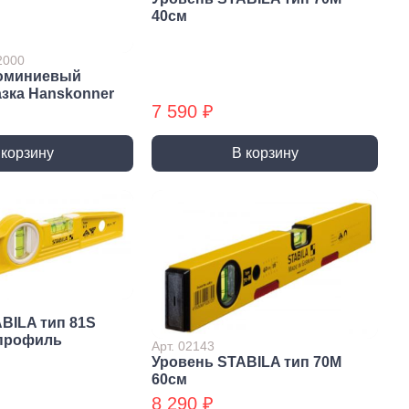
ты (КМ)
Хомуты (КМ) БХ
40см
2000
юминиевый
азка Hanskonner
7 590 ₽
 корзину
В корзину
BILA тип 81S
 профиль
Арт. 02143
Уровень STABILA тип 70М
60см
8 290 ₽