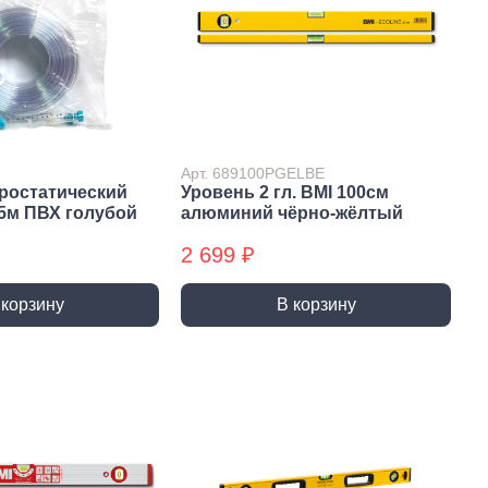
 крепёж
Саморезы и шурупы
вый крепёж
По дереву
 с левой резьбой
Саморезы БХ
 с мелким шагом
По бетону
ы
Шурупы БХ
ьный крепеж
Для ГВЛ
Арт. 689100PGELBE
ростатический
Уровень 2 гл. BMI 100см
крепеж
Кровельные
5м ПВХ голубой
алюминий чёрно-жёлтый
Оконные
2 699 ₽
По металлу
Универсальные
 корзину
В корзину
епки
пки вытяжные
пки забивные
ки резьбовые
атериалы