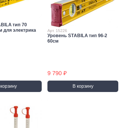
ны и переходники
Крепеж электромонтажный
ды и крепления
Электромонтажный крепеж
БХ
 накаливания
BILA тип 70
 настольные
см для электрика
Арт. 15226
 специальные
Уровень STABILA тип 96-2
60cм
9 790 ₽
 корзину
В корзину
я химия
Лакокрасочные
материалы
 гвозди