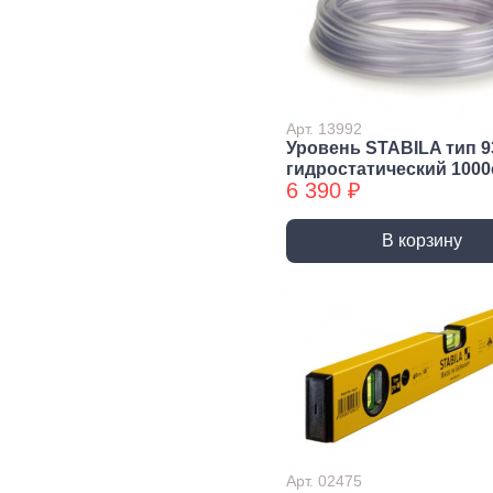
Экст
Закл
Ключи
Лестницы,
Хранение
Сре
Арт. 13992
стремянки
инструмента
инд
Уровень STABILA тип 9
защ
Стремянки
Стенды, Панели, Полки
гидростатический 100
6 390 ₽
Защи
Ящики, Кейсы,
Органайзеры
Защи
В корзину
Сумки для инструмента
Плащ
Инженерные сист
Водоснабжение
Газоснабжение
Ото
Арматура запорная и
Краны газовые
Отоп
регулирующая
Шланги, подводки,
Лейки и шланги для
муфты газовые
душа
Арт. 02475
Полипропиленовые