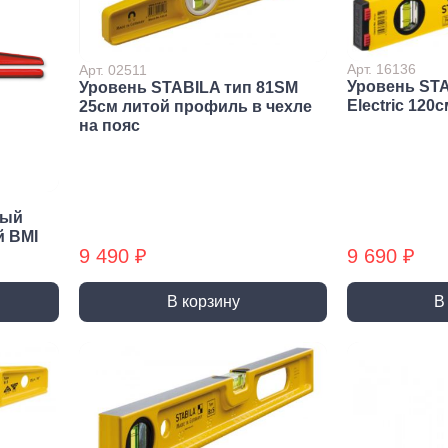
Патро
Зарядные устройства
Гирлян
Лампы
Арт. 16136
Арт. 02511
стема
Уровень STA
Уровень STABILA тип 81SM
Лампы
окер
Electric 120
25см литой профиль в чехле
динительные
Лампы
на пояс
менты
Системы наблюдения
бы и заглушки
и оповещения
жатели
Видеонаблюдение
ный
Датчики движения
й BMI
Звонки дверные
9 490 ₽
9 690 ₽
В корзину
В
Строительна
тлюги
Пены, герметики
Клеи
Пена монтажная, очистители
Жидкие