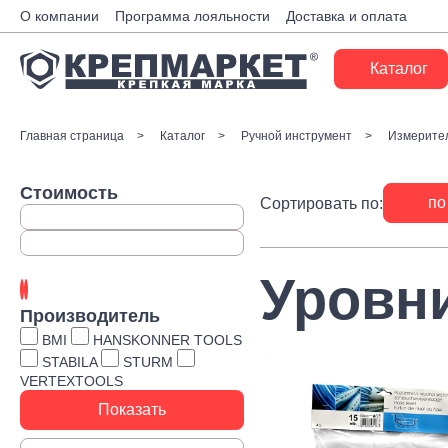
О компании
Программа лояльности
Доставка и оплата
Каталог
Крепеж
Главная страница
Каталог
Ручной инструмент
Измерите
Ручной инструмент
Стоимость
по
Сортировать по:
Расходные материалы
Инженерные системы
Уровн
Монтажные системы
Производитель
Скобяные изделия
BMI
HANSKONNER TOOLS
STABILA
STURM
Электрика
VERTEXTOOLS
Такелаж