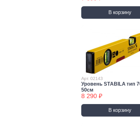
Комплектующие и
аксессуары к
В корзину
воздуховодам
Скобяные изделия
Перфорированный
Фурнитура
Ме
крепеж
оконная
фу
Ленты
Меб
перфорированные
фур
Albe
Пластины
перфорированные
Пет
Арт. 02143
Уровень STABILA тип 
Уголки
Меб
50см
перфорированные
фур
8 290 ₽
Опоры, держатели,
Кро
соединители
кон
В корзину
Опоры, держатели,
Под
соединители БХ
огр
де
Пластины
перфорированные БХ
Руч