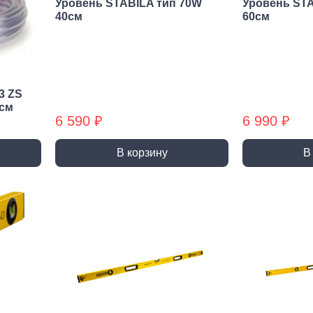
Уровень STABILA тип 70W
Уровень STA
ракторы
40см
60см
епочники
 (упаковки)
дства
ивидуальной
3 ZS
иты
0см
6 590 ₽
6 990 ₽
та рук
та глаз, Головы
В корзину
В
и и дождевики
емы
Монтажные с
пление
Виброизоляция
Дета
ление
Монтажные профили
Ско