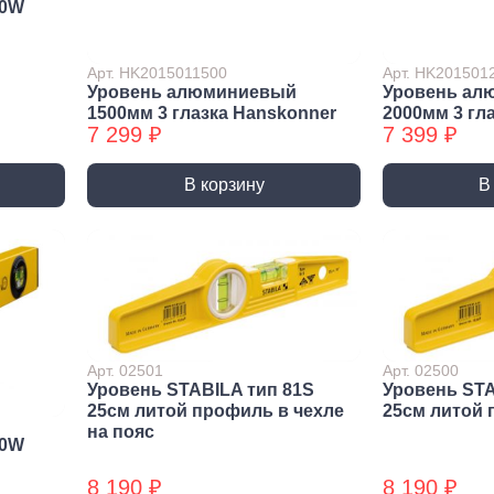
70W
Трубные зажимы БХ
Хому
Арт. HK2015011500
Арт. HK201501
Уровень алюминиевый
Уровень ал
1500мм 3 глазка Hanskonner
2000мм 3 гл
7 299 ₽
7 399 ₽
В корзину
В
Арт. 02501
Арт. 02500
Уровень STABILA тип 81S
Уровень STA
25см литой профиль в чехле
25см литой
на пояс
70W
8 190 ₽
8 190 ₽