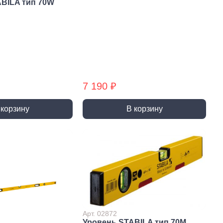
BILA тип 70W
7 190 ₽
 корзину
В корзину
истемы
ли для монтажа
Детали для монтажа
БХ
бы
Неподвижные/
Подвижные опоры
Арт. 02872
Уровень STABILA тип 70М