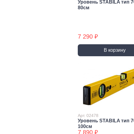
Уровень STABILA тип 
трубы, фитинги и
80см
комплектующие
Прочистка труб
Сантехнический
крепеж
7 290 ₽
Сифоны и слив
Смесители, краны и
В корзину
комплектующие
Уплотнители
сантехнические
Фитинги резьбовые
Шланги, гибкая
подводка
Вентиляция
Канализация
Вентиляционные
Трубы
решетки и
канализационные
Арт. 02478
вентиляторы
Уровень STABILA тип 
Фитинги для
100см
Воздуховоды
канализации
7 890 ₽