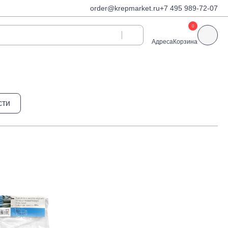
order@krepmarket.ru
+7 495 989-72-07
0
Адреса
Корзина
ди
Дюбели и дюбель-
сти
гвозди
Дюбели для газобетона
 декоративные
Дюбель-гвозди
Дюбель-гвозди TOX, Wkret-
met
Дюбели TOX, Wkret-met
Дюбели для гипсокартона
Дюбели для теплоизоляции
Дюбели распорные
Дюбели фасадные