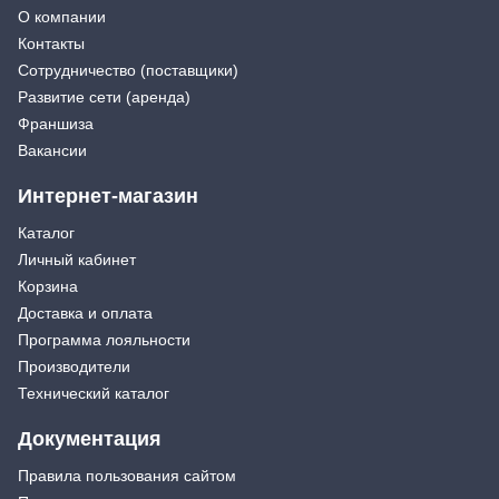
О компании
Экстракторы
Бытовая химия
Контакты
Заклепочники
Освежители воздуха и ароматизаторы
Сотрудничество (поставщики)
Ключи (упаковки)
Средства для мытья посуды
Развитие сети (аренда)
Средства для прочистки труб
Лестницы, стремянки
Франшиза
Средства для стирки и ухода за бельем
Стремянки
Вакансии
Средства чистящие и моющие для дома
Хранение инструмента
Стенды, Панели, Полки
Интернет-магазин
Ящики, Кейсы, Органайзеры
Каталог
Сумки для инструмента
Личный кабинет
Средства индивидуальной защиты
Корзина
Защита рук
Доставка и оплата
Защита глаз, Головы
Программа лояльности
Плащи и дождевики
Производители
Технический каталог
Документация
Правила пользования сайтом