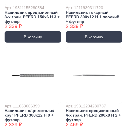
Арт. 19311155280584
Арт. 1211930311720
Напильник прецизионный
Напильник токарный
3-х гран. PFERD 150х6 H 3 +
PFERD 300х12 H 1 плоский
футляр
+ футляр
2 339 ₽
2 339 ₽
В корзину
В корзину
Арт. 111063006399
Арт. 19312204280737
Напильник д/цв.метал.п/
Напильник прецизионный
круг PFERD 300х12 H 0 +
4-х гран. PFERD 200х8 H 2 +
футляр
футляр
2 339 ₽
2 469 ₽