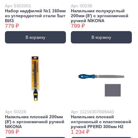
Арт. 5302001
Арт. 50238
Набор надфилей №1 160мм
Напильник полукруглый
из углеродистой стали 5шт
200мм (8') с эргономичной
ВИЗ
ручкой NIKONA
779 ₽
799 ₽
В корзину
В корзину
Арт. 50228
Арт. 11216307669440
Напильник плоский 200мм
Напильник плоский
(8') с эргономичной ручкой
остроносый с пластиковой
NIKONA
ручкой PFERD 300мм H2
799 ₽
1 234 ₽