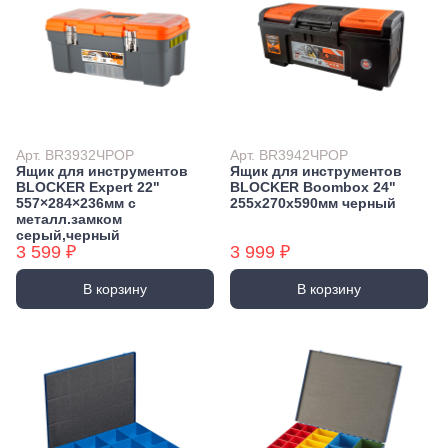
Арт. BR3932ЧРОР
Арт. BR3942ЧРОР
Ящик для инструментов
Ящик для инструментов
BLOCKER Expert 22"
BLOCKER Boombox 24"
557×284×236мм с
255х270х590мм черный
металл.замком
серый,черный
3 599 ₽
3 999 ₽
В корзину
В корзину