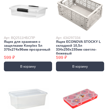
Экстракторы
Бытовая химия
Заклепочники
Освежители воздуха и ароматизаторы
Ключи (упаковки)
Средства для мытья посуды
Средства для прочистки труб
Лестницы, стремянки
Средства для стирки и ухода за бельем
Стремянки
Средства чистящие и моющие для дома
Хранение инструмента
Арт. BQ2511НБСПР
Арт. 434297334
Стенды, Панели, Полки
Ящик для хранения с
Ящик ECONOVA STOCKY L
защелками Keeplex 5л
складной 10,5л
Ящики, Кейсы, Органайзеры
370х274х96мм прозрачный
334х250х155мм светло-
Сумки для инструмента
бежевый
599 ₽
599 ₽
Средства индивидуальной защиты
Защита рук
В корзину
В корзину
Защита глаз, Головы
Плащи и дождевики