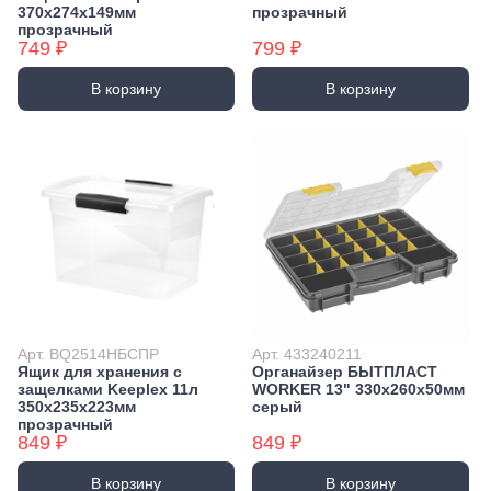
370х274х149мм
прозрачный
прозрачный
749 ₽
799 ₽
В корзину
В корзину
Арт. BQ2514НБСПР
Арт. 433240211
Ящик для хранения с
Органайзер БЫТПЛАСТ
защелками Keeplex 11л
WORKER 13" 330х260х50мм
350х235х223мм
серый
прозрачный
849 ₽
849 ₽
В корзину
В корзину