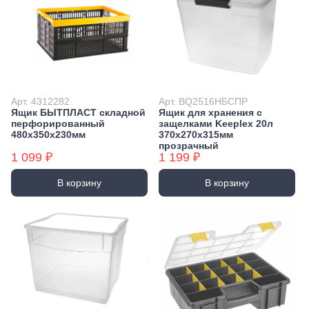
Арт. 4312282
Арт. BQ2516НБСПР
Ящик БЫТПЛАСТ складной
Ящик для хранения с
перфорированный
защелками Keeplex 20л
480х350х230мм
370х270х315мм
прозрачный
1 099 ₽
1 199 ₽
В корзину
В корзину