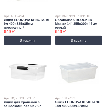
Арт. 4312494
Арт. BR3782СРСВИНЦ
Ящик ECONOVA КРИСТАЛЛ
Органайзер BLOCKER
9л 400х335х85мм
Master 14" 355x200x45мм
прозрачный
серый
649 ₽
649 ₽
В корзину
В корзину
Арт. BQ2513НБСПР
Арт. 4312493
Ящик для хранения с
Ящик ECONOVA КРИСТАЛЛ
защелками Keeplex 9л
18л 400х335х170мм