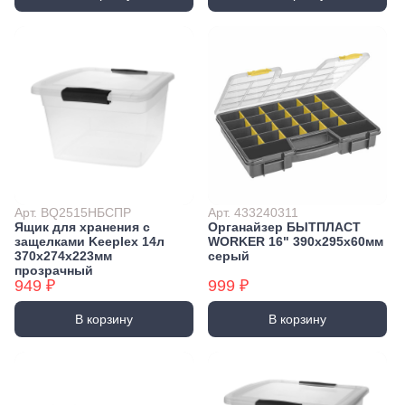
Арт. BQ2515НБСПР
Арт. 433240311
Ящик для хранения с
Органайзер БЫТПЛАСТ
защелками Keeplex 14л
WORKER 16" 390х295х60мм
370х274х223мм
серый
прозрачный
949 ₽
999 ₽
В корзину
В корзину