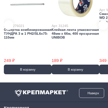
Арт.
Смаз
WD 2
аэро
Арт. 2276021
Арт. 31245
Отвертка комбинированная
Клейкая лента упаковочная
ТУНДРА 3 в 1 PH2/SL6х75-
48мм х 66м, 400 прозрачная
110мм
UNIBOB
249 ₽
189 ₽
349 
В корзину
В корзину
Наверх
Крепмаркет