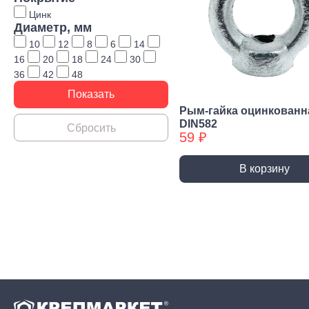
Строительная химия
Цинк
Диаметр, мм
Сад и огород
10
12
8
6
14
Товары для дома
16
20
18
24
30
36
42
48
Рым-гайка оцинкованн
DIN582
59 ₽
В корзину
Ручной инструмент