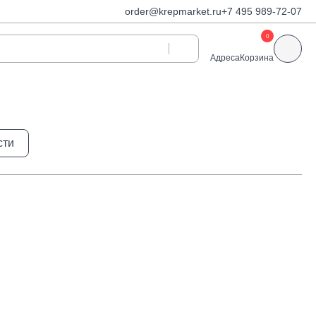
order@krepmarket.ru
+7 495 989-72-07
0
Адреса
Корзина
ди
Дюбели и дюбель-
сти
гвозди
Дюбели для газобетона
 декоративные
Дюбель-гвозди
Дюбель-гвозди TOX, Wkret-
met
Дюбели TOX, Wkret-met
Дюбели для гипсокартона
Дюбели для теплоизоляции
Дюбели распорные
Дюбели фасадные