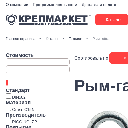
О компании
Программа лояльности
Доставка и оплата
Каталог
Крепеж
Главная страница
Каталог
Такелаж
Рым-гайка
Ручной инструмент
Стоимость
по
Сортировать по:
Расходные материалы
Инженерные системы
Рым-г
Монтажные системы
Стандарт
Скобяные изделия
DIN582
Материал
Электрика
Сталь C15N
Производитель
Такелаж
RIGGING_ZP
Покрытие