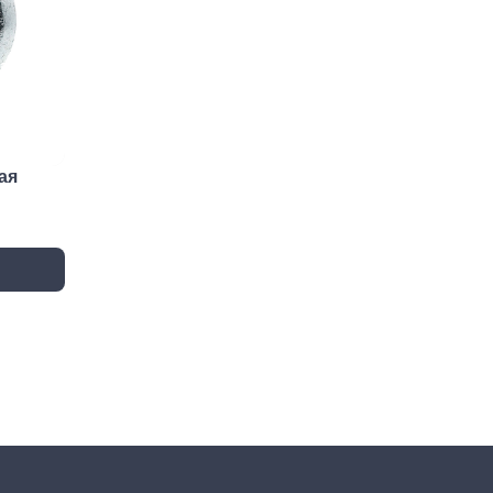
Метрический крепеж
Спец
Болты
Дюймо
Винты
Крепеж
Гайки
Крепеж
резьб
Шайбы
Мебел
Шпильки
ая
Микро
Шпильки БХ
Шплинты
Скрытый крепеж
Закл
Крепеж для фасада, забора,
Закле
доски
Закле
Заклеп
Расходные м