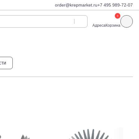
order@krepmarket.ru
+7 495 989-72-07
0
Адреса
Корзина
ди
Дюбели и дюбель-
сти
гвозди
Дюбели для газобетона
 декоративные
Дюбель-гвозди
Дюбель-гвозди TOX, Wkret-
met
Дюбели TOX, Wkret-met
Дюбели для гипсокартона
Дюбели для теплоизоляции
Дюбели распорные
Дюбели фасадные