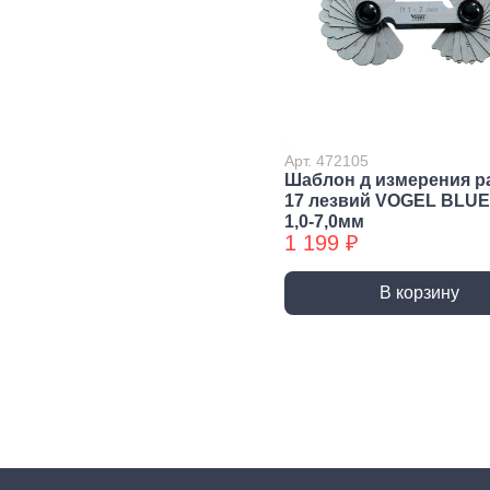
Сварочное,
Резьбонарезной
Шар
паяльное
инструмент
губ
оборудование
инс
Воротки и
плашкодержатели
Горелки
Пасс
Плос
Метчики
Паяльники и
аксессуары
Нож
Арт. 472105
Плашки
Шаблон д измерения р
Сварка и
Клещ
Метчики БХ
17 лезвий VOGEL BLUE
аксессуары
Куса
1,0-7,0мм
Плашки БХ
1 199 ₽
Ударно-
Режуще пильный
Изм
рычажный
инструмент
инс
В корзину
инструмент
Лезвия, Ножи
Лине
специальные
штан
Молотки, Кувалды
Ножовки, Пилы ручные
Угол
Топоры
Стусло
Руле
Ломы
Плиткорезы, Стеклорезы
Уров
Киянки
Рубанки
Шабл
Гвоздодеры,
Монтировки
Стамески
Даль