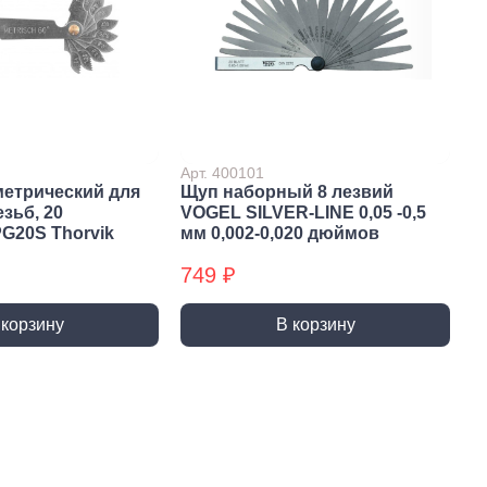
 крепёж
Саморезы и шурупы
вый крепёж
По дереву
 с левой резьбой
Саморезы БХ
 с мелким шагом
По бетону
ы
Шурупы БХ
ьный крепеж
Для ГВЛ
Арт. 400101
метрический для
Щуп наборный 8 лезвий
крепеж
Кровельные
зьб, 20
VOGEL SILVER-LINE 0,05 -0,5
Оконные
G20S Thorvik
мм 0,002-0,020 дюймов
По металлу
749 ₽
Универсальные
 корзину
В корзину
епки
пки вытяжные
пки забивные
ки резьбовые
атериалы