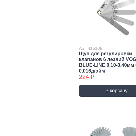
Строительная химия
Сад и огород
Товары для дома
Арт. 415106
Щуп для регулировки
клапанов 6 лезвий VO
BLUE-LINE 0,10-0,40мм 
0,016дюйм
224 ₽
В корзину
Ручной инструмент