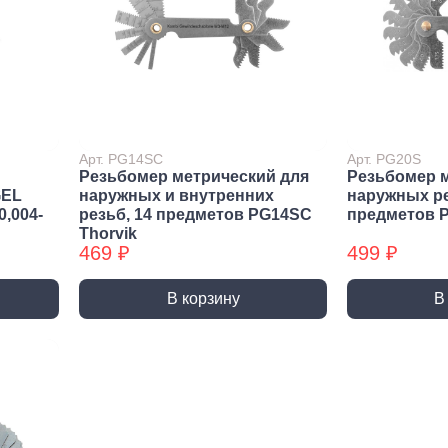
Метрический крепеж
Спец
Болты
Дюймо
Винты
Крепеж
Гайки
Крепеж
резьб
Шайбы
Мебел
Шпильки
Арт. PG14SC
Арт. PG20S
Резьбомер метрический для
Резьбомер 
Микро
Шпильки БХ
GEL
наружных и внутренних
наружных ре
Шплинты
0,004-
резьб, 14 предметов PG14SC
предметов P
Thorvik
469 ₽
499 ₽
В корзину
В
Скрытый крепеж
Закл
Крепеж для фасада, забора,
Закле
доски
Закле
Заклеп
Расходные м