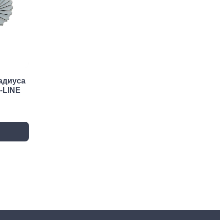
нирно
Биты для
Пилк
цевый
шуруповерта
элек
трумент
Антивандальные
атижи,
Биты звездочка (TORX)
когубцы
Крестовые
ницы
Кровельные
адиуса
и, Щипцы
-LINE
Шестигранные
чки, Бокорезы
Буры
Диск
ерительный
Буры SDS-max
Диски
трумент
Буры SDS-plus
Диски 
йки,
Буры SDS-plus БХ
Диски 
генциркули
Диски
ьники и угломеры
упак)
тки
Диски
ни
Диски
оны, Щупы
Диски,
номеры,