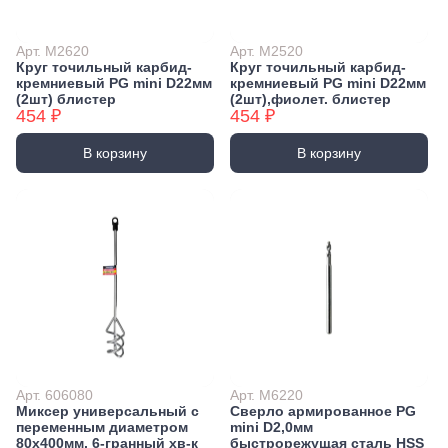
Арт. M2620
Арт. M2520
Круг точильный карбид-
Круг точильный карбид-
кремниевый PG mini D22мм
кремниевый PG mini D22мм
(2шт) блистер
(2шт),фиолет. блистер
454 ₽
454 ₽
В корзину
В корзину
Арт. 606080
Арт. M6220
Миксер универсальный с
Сверло армированное PG
переменным диаметром
mini D2,0мм
80x400мм, 6-гранный хв-к
быстрорежущая сталь HSS