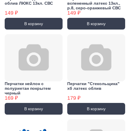
облив ЛЮКС 13кл. СВС
вспененный латекс 13кл.,
р.8, серо-оранжевый СВС
149 ₽
149 ₽
В корзину
В корзину
Перчатки нейлон с
Перчатки "Стекольщика"
полуриетан покрытем
хб латекс облив
черный
169 ₽
179 ₽
В корзину
В корзину