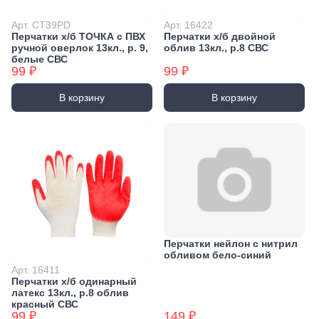
Арт. CT39PD
Арт. 16422
Перчатки х/б ТОЧКА с ПВХ
Перчатки х/б двойной
ручной оверлок 13кл., р. 9,
облив 13кл., р.8 СВС
белые СВС
99 ₽
99 ₽
В корзину
В корзину
Перчатки нейлон с нитрил
обливом бело-синий
Арт. 16411
Перчатки х/б одинарный
латекс 13кл., р.8 облив
красный СВС
99 ₽
149 ₽