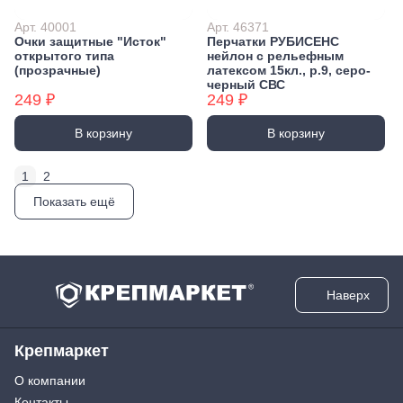
Арт. 40001
Арт. 46371
Очки защитные "Исток"
Перчатки РУБИСЕНС
открытого типа
нейлон с рельефным
(прозрачные)
латексом 15кл., р.9, серо-
черный СВС
249 ₽
249 ₽
В корзину
В корзину
1
2
Показать ещё
Наверх
Крепмаркет
О компании
Контакты