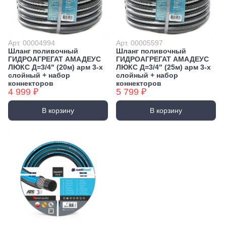
Экстракторы
Бытовая химия
Заклепочники
Освежители воздуха и ароматизаторы
Ключи (упаковки)
Средства для мытья посуды
Арт. 00004994
Арт. 00005597
Средства для прочистки труб
Лестницы, стремянки
Шланг поливочный
Шланг поливочный
Средства для стирки и ухода за бельем
Стремянки
ГИДРОАГРЕГАТ АМАДЕУС
ГИДРОАГРЕГАТ АМАДЕУС
ЛЮКС Д=3/4" (20м) арм 3-х
ЛЮКС Д=3/4" (25м) арм 3-х
Средства чистящие и моющие для дома
Хранение инструмента
слойный + набор
слойный + набор
коннекторов
коннекторов
Стенды, Панели, Полки
4 999 ₽
5 799 ₽
Ящики, Кейсы, Органайзеры
Сумки для инструмента
В корзину
В корзину
Средства индивидуальной защиты
Защита рук
Защита глаз, Головы
Плащи и дождевики