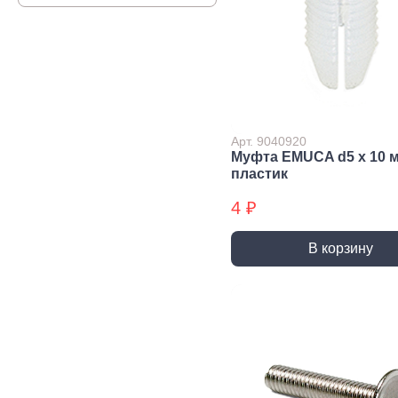
Строительная химия
Сад и огород
Товары для дома
Арт. 9040920
Муфта EMUCA d5 х 10 
пластик
4 ₽
В корзину
Ручной инструмент