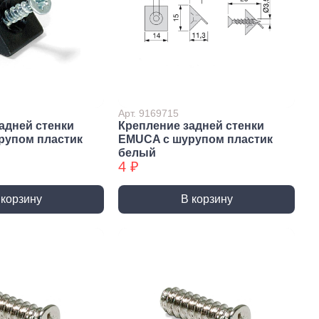
 крепёж
Саморезы и шурупы
вый крепёж
По дереву
 с левой резьбой
Саморезы БХ
 с мелким шагом
По бетону
ы
Шурупы БХ
ьный крепеж
Для ГВЛ
Арт. 9169715
адней стенки
Крепление задней стенки
крепеж
Кровельные
рупом пластик
EMUCA с шурупом пластик
Оконные
белый
4 ₽
По металлу
Универсальные
 корзину
В корзину
епки
пки вытяжные
пки забивные
ки резьбовые
атериалы