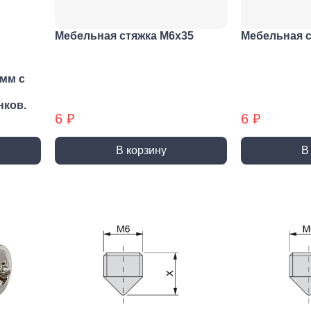
лиры и
ссуары
Мебельная стяжка М6х35
Мебельная с
лярно
сарный
Шлифовальные круги
Коро
трумент
мм с
и насадки
Корон
и
Круги зачистные БХ
нков.
Корон
ирующий
6 ₽
6 ₽
Шлифовальные ленты
Корон
румент
Шлифовальные листы
Корон
ры слесарного
В корзину
В
румента
Шлифовальные чашки БХ
Коронк
перех
льники, Надфили
Круги зачистные
Коронк
ртки
перех
ы, зубило
етки
ые дрели,
вороты
орезы
вки торцевые