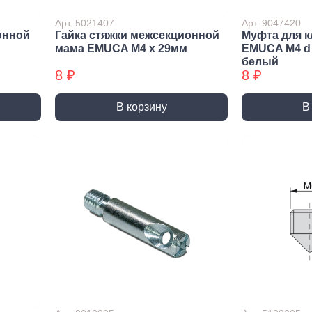
Трубные зажимы БХ
Хому
Арт. 5021407
Арт. 9047420
онной
Гайка стяжки межсекционной
Муфта для к
мама EMUCA M4 х 29мм
EMUCA М4 d 
белый
8 ₽
8 ₽
В корзину
В