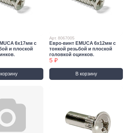
и и полотна для
Фрезы
тролобзика
Арт. 8067005
EMUCA 6х17мм с
Евро-винт EMUCA 6х12мм с
бой и плоской
тонкой резьбой и плоской
инков.
головкой оцинков.
5 ₽
и
Сверла
 корзину
В корзину
 алмазные
Наборы сверел БХ
отрезные
Сверла по дереву
отрезные БХ
Сверла по бетону/камню БХ
 отрезные БХ (ЦЕНЫ по
Сверла по бетону/камню
Сверла по дереву БХ
 пильные
Сверла по дереву БХ
 пильные БХ
Сверла по металлу
 круги алмазные БХ
Сверла по металлу БХ