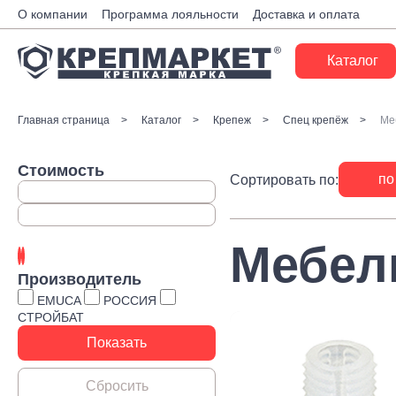
О компании
Программа лояльности
Доставка и оплата
Каталог
Крепеж
Главная страница
Каталог
Крепеж
Спец крепёж
Ме
Ручной инструмент
Стоимость
по
Сортировать по:
Расходные материалы
Инженерные системы
Мебел
Монтажные системы
Производитель
Скобяные изделия
EMUCA
РОССИЯ
СТРОЙБАТ
Электрика
Такелаж