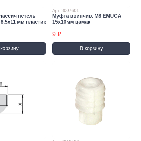
ты (КМ)
Хомуты (КМ) БХ
Арт. 8007601
лассич петель
Муфта ввинчив. M8 EMUCA
8,5x11 мм пластик
15x10мм цамак
9 ₽
 корзину
В корзину