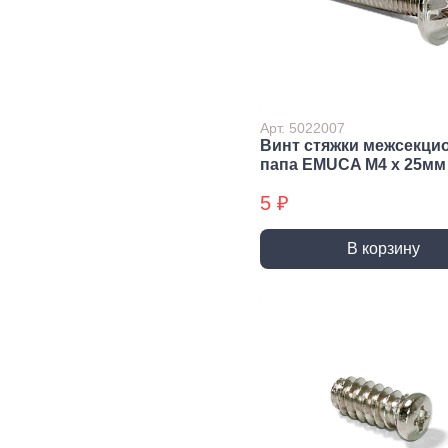
Сварочное,
Резьбонарезной
Шар
паяльное
инструмент
губ
оборудование
инс
Воротки и
плашкодержатели
Горелки
Пасс
Плос
Метчики
Паяльники и
Арт. 5022007
аксессуары
Нож
Винт стяжки межсекци
Плашки
папа EMUCA M4 х 25мм
Сварка и
Клещ
Метчики БХ
аксессуары
Куса
5 ₽
Плашки БХ
Ударно-
Режуще пильный
Изм
В корзину
рычажный
инструмент
инс
инструмент
Лезвия, Ножи
Лине
специальные
штан
Молотки, Кувалды
Ножовки, Пилы ручные
Угол
Топоры
Стусло
Руле
Ломы
Плиткорезы, Стеклорезы
Уров
Киянки
Рубанки
Шабл
Гвоздодеры,
Монтировки
Стамески
Даль