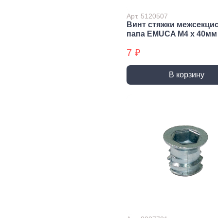
трубы, фитинги и
комплектующие
Арт. 5120507
Винт стяжки межсекци
Прочистка труб
папа EMUCA M4 х 40мм
Сантехнический
крепеж
7 ₽
Сифоны и слив
В корзину
Смесители, краны и
комплектующие
Уплотнители
сантехнические
Фитинги резьбовые
Шланги, гибкая
подводка
Вентиляция
Канализация
Вентиляционные
Трубы
решетки и
канализационные
вентиляторы
Фитинги для
Воздуховоды
канализации