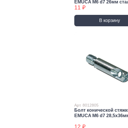
EMUCA M6 d7 26мм ста
Уголки
11 ₽
перфорированные БХ
Колеса и
Профили и
Си
В корзину
комплектующие
листы
Дж
Колесные опоры
Прутки, Профили,
Сое
Полосы
эле
Подшипники и
комплектующие
Листы
Тру
Трубы
Дер
Дверная
фурнитура, замки
Засовы и защелки
Замки
Доводчики
Такелаж
Арт. 8012805
Болт конической стяжк
EMUCA M6 d7 28,5х36м
Блоки для троса
Блоки для троса
Вер
12 ₽
БХ