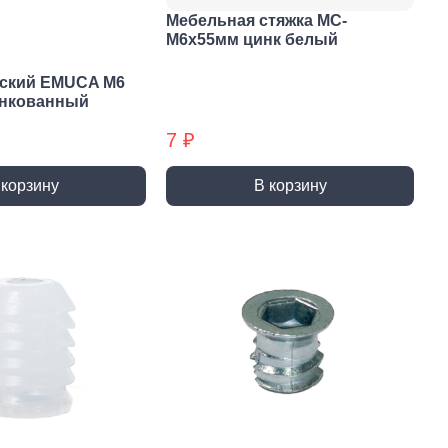
Мебельная стяжка МС-
М6х55мм цинк белый
еский EMUCA M6
инкованный
7 ₽
 корзину
В корзину
истемы
ли для монтажа
Детали для монтажа
БХ
бы
Неподвижные/
Подвижные опоры