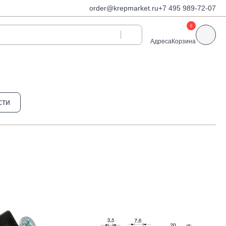
order@krepmarket.ru
+7 495 989-72-07
0
Адреса
Корзина
ди
Дюбели и дюбель-
сти
гвозди
Дюбели для газобетона
 декоративные
Дюбель-гвозди
Дюбель-гвозди TOX, Wkret-
met
Дюбели TOX, Wkret-met
Дюбели для гипсокартона
Дюбели для теплоизоляции
Дюбели распорные
Дюбели фасадные