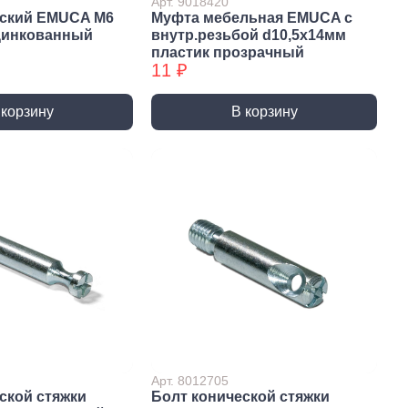
Арт. 9018420
еский EMUCA M6
Муфта мебельная EMUCA с
оцинкованный
внутр.резьбой d10,5х14мм
пластик прозрачный
11 ₽
 корзину
В корзину
нители,
Электроустановочные
етвители
изделия
ители силовые
Вилки
и розеточные
Выключатели
одники
Подрозетники и коробки
распределительные
вители для розеток
Розетки
ители бытовые
ры сетевые
щение
Электромонтаж и
комплектующие
 светодиодные
Изоляция и маркировка
, прожекторы,
Арт. 8012705
ьники
Клеммы
ской стяжки
Болт конической стяжки