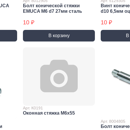
Арт. 8012905
Арт. 5129305
MUCA
Болт конической стяжки
Винт конич
EMUCA M6 d7 27мм сталь
d10 6,5мм 
Электрика
10 ₽
10 ₽
В корзину
В
бельная
Кабель, провод
Удли
рнитура
разв
Провод монтажный
ельная
Удлин
Интернет-кабель и
нитура GAH
комплектующие
Колодк
rts
Кабель силовой
Перех
ли и оси
Кабель-канал
Развет
ельная
Удлин
нитура
Фильт
нштейны и
соли
Элементы питания и
Осве
пятники,
Арт. К0191
зарядные устройства
Лампы
аничители,
Оконная стяжка М6х55
Батарейки
мпферы
Фонари
Арт. 8004805
светил
Батарейки аккумуляторные
ки
и
Болт кониче