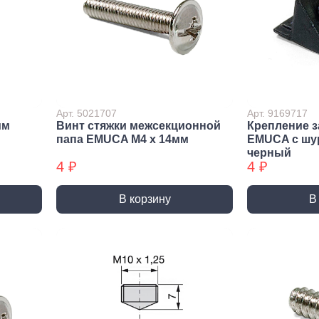
Метрический крепеж
Спец
Болты
Дюймо
Винты
Крепеж
Гайки
Крепеж
резьб
Шайбы
Мебел
Шпильки
Арт. 5021707
Арт. 9169717
мм
Винт стяжки межсекционной
Крепление з
Микро
Шпильки БХ
папа EMUCA M4 х 14мм
EMUCA с шу
Шплинты
черный
4 ₽
4 ₽
В корзину
В
Скрытый крепеж
Закл
Крепеж для фасада, забора,
Закле
доски
Закле
Заклеп
Расходные м