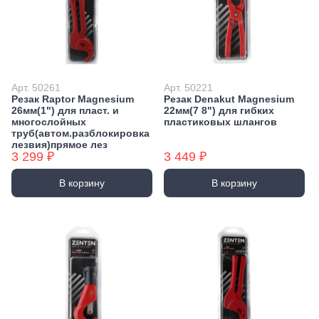
Экстракторы
Бытовая химия
Заклепочники
Освежители воздуха и ароматизаторы
Ключи (упаковки)
Средства для мытья посуды
Средства для прочистки труб
Лестницы, стремянки
Средства для стирки и ухода за бельем
Стремянки
Арт. 50261
Арт. 50221
Средства чистящие и моющие для дома
Резак Raptor Magnesium
Резак Denakut Magnesium
Хранение инструмента
26мм(1") для пласт. и
22мм(7 8") для гибких
Стенды, Панели, Полки
многослойных
пластиковых шлангов
труб(автом.разблокировка
Ящики, Кейсы, Органайзеры
лезвия)прямое лез
Сумки для инструмента
3 299 ₽
3 449 ₽
Средства индивидуальной защиты
В корзину
В корзину
Защита рук
Защита глаз, Головы
Плащи и дождевики