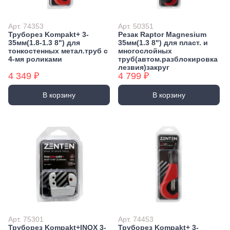
Арт. 74353
Арт. 50351
Труборез Kompakt+ 3-
Резак Raptor Magnesium
35мм(1.8-1.3 8") для
35мм(1.3 8") для пласт. и
тонкостенных метал.труб с
многослойных
4-мя роликами
труб(автом.разблокировка
лезвия)закруг
4 349 ₽
4 799 ₽
В корзину
В корзину
Арт. 75301
Арт. 74453
Труборез Kompakt+INOX 3-
Труборез Kompakt+ 3-