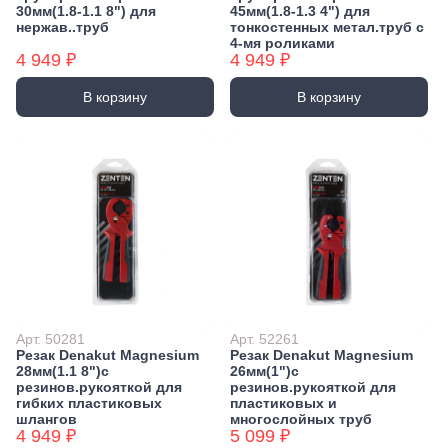
30мм(1.8-1.1 8") для
45мм(1.8-1.3 4") для
нержав..труб
тонкостенных метал.труб с
4-мя роликами
4 949 ₽
4 949 ₽
В корзину
В корзину
Арт. 50281
Арт. 52261
Резак Denakut Magnesium
Резак Denakut Magnesium
28мм(1.1 8")с
26мм(1")с
резинов.рукояткой для
резинов.рукояткой для
гибких пластиковых
пластиковых и
шлангов
многослойных труб
4 949 ₽
5 099 ₽