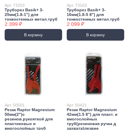
Арт. 73253
Арт. 73163
Труборез Basik+ 3-
Труборез Basik+ 3-
25мм(1.8-1") для
16мм(1.8-5 8") для
тонкостенных метал.труб
тонкостенных метал.труб
2 399 ₽
2 099 ₽
В корзину
В корзину
Арт. 50501
Арт. 50421
Резак Raptor Magnesium
Резак Raptor Magnesium
50мм(2")с
42мм(1.5 8") для пласт. и
резинов.рукояткой для
многослойных
пластиковых и
труб(резиновая ручка д
многослойных труб
захвата)лезвие