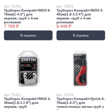
Экстракторы
Бытовая химия
Арт. 75761
Арт. 75451
Заклепочники
Освежители воздуха и ароматизаторы
Труборез Kompakt+INOX 6-
Труборез Kompakt+INOX 3-
76мм(1 4-3") для
45мм(1.8-1.3 4") для
Ключи (упаковки)
Средства для мытья посуды
нержав..труб с 4-мя
нержав..труб с 4-мя
Средства для прочистки труб
роликами
роликами
Лестницы, стремянки
7 799 ₽
6 449 ₽
Средства для стирки и ухода за бельем
Стремянки
Средства чистящие и моющие для дома
В корзину
В корзину
Хранение инструмента
Стенды, Панели, Полки
Ящики, Кейсы, Органайзеры
Сумки для инструмента
Средства индивидуальной защиты
Защита рук
Защита глаз, Головы
Плащи и дождевики
Арт. 75301
Арт. 74763
Труборез Kompakt+INOX 3-
Труборез Kompakt+Quick 6-
30мм(1.8-1.1 8") для
76мм(1.4-3") для
нержав..труб
тонкостенных метал.труб с