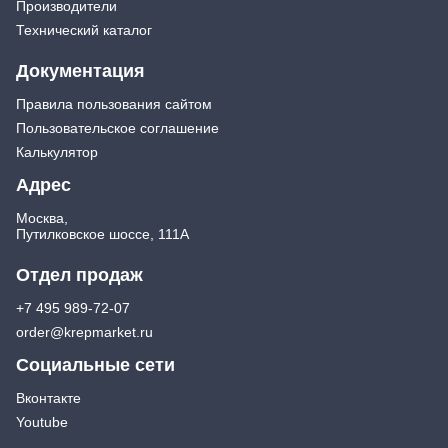
Производители
Экстракторы
Бытовая химия
Технический каталог
Заклепочники
Освежители воздуха и ароматизаторы
Ключи (упаковки)
Средства для мытья посуды
Документация
Средства для прочистки труб
Лестницы, стремянки
Правила пользования сайтом
Средства для стирки и ухода за бельем
Стремянки
Пользовательское соглашение
Средства чистящие и моющие для дома
Хранение инструмента
Калькулятор
Стенды, Панели, Полки
Адрес
Ящики, Кейсы, Органайзеры
Сумки для инструмента
Москва,
Путилковское шоссе, 111А
Средства индивидуальной защиты
Защита рук
Отдел продаж
Защита глаз, Головы
+7 495 989-72-07
Плащи и дождевики
order@krepmarket.ru
Социальные сети
Вконтакте
Youtube