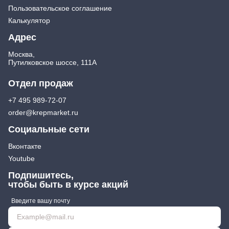
Пользовательское соглашение
Экстракторы
Бытовая химия
Калькулятор
Заклепочники
Освежители воздуха и ароматизаторы
Ключи (упаковки)
Средства для мытья посуды
Адрес
Средства для прочистки труб
Лестницы, стремянки
Москва,
Средства для стирки и ухода за бельем
Стремянки
Путилковское шоссе, 111А
Средства чистящие и моющие для дома
Хранение инструмента
Отдел продаж
Стенды, Панели, Полки
Ящики, Кейсы, Органайзеры
+7 495 989-72-07
Сумки для инструмента
order@krepmarket.ru
Средства индивидуальной защиты
Социальные сети
Защита рук
Вконтакте
Защита глаз, Головы
Youtube
Плащи и дождевики
Подпишитесь,
чтобы быть в курсе акций
Введите вашу почту