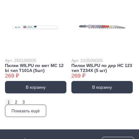
Арт. 250100005
Арт. 210500005
Пилки WILPU по мет MC 12
Пилки WILPU по дер HC 123
bi тип T101A (5шт)
тип T234X (5 шт)
269 ₽
269 ₽
В корзину
В корзину
1
2
3
Показать ещё