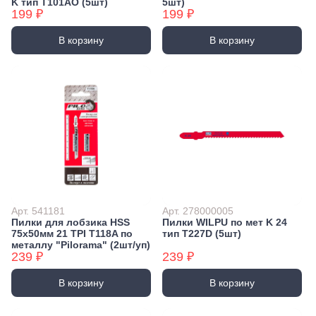
K тип T101AO (5шт)
5шт)
199 ₽
199 ₽
В корзину
В корзину
Арт. 541181
Арт. 278000005
Пилки для лобзика HSS
Пилки WILPU по мет K 24
75х50мм 21 TPI T118A по
тип T227D (5шт)
металлу "Pilorama" (2шт/уп)
239 ₽
239 ₽
В корзину
В корзину