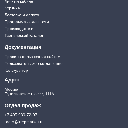
Личный кабинет
Экстракторы
Бытовая химия
Корзина
Заклепочники
Освежители воздуха и ароматизаторы
Доставка и оплата
Ключи (упаковки)
Средства для мытья посуды
Программа лояльности
Средства для прочистки труб
Лестницы, стремянки
Производители
Средства для стирки и ухода за бельем
Стремянки
Технический каталог
Средства чистящие и моющие для дома
Хранение инструмента
Документация
Стенды, Панели, Полки
Ящики, Кейсы, Органайзеры
Правила пользования сайтом
Сумки для инструмента
Пользовательское соглашение
Средства индивидуальной защиты
Калькулятор
Защита рук
Адрес
Защита глаз, Головы
Плащи и дождевики
Москва,
Путилковское шоссе, 111А
Отдел продаж
+7 495 989-72-07
order@krepmarket.ru