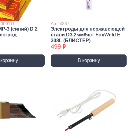
Сверла по стеклу/керамике
Сверла по стеклу/керамике
БХ
С000111
Арт. 4387
Р-3 (синий) D 2
Электроды для нержавеющей
нки
Мешки строительные
лектрод
стали D3.2мм/5шт FoxWeld E
ки
308L (БЛИСТЕР)
499 ₽
ки алмазные
ки алмазные БХ
 корзину
В корзину
ки БХ
и по бетону,
одники
и по бетону,
одники БХ