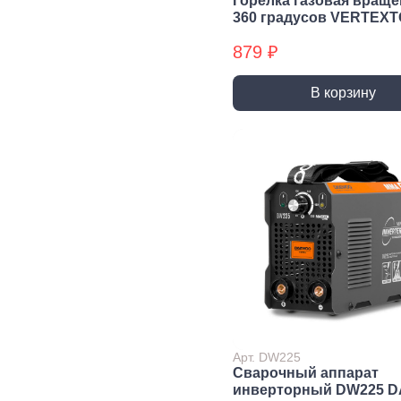
Горелка газовая враще
Комплектующие и
360 градусов VERTEX
аксессуары к
воздуховодам
879 ₽
Скобяные изделия
В корзину
Перфорированный
Фурнитура
Ме
крепеж
оконная
фу
Ленты
Меб
перфорированные
фур
Albe
Пластины
перфорированные
Пет
Уголки
Меб
перфорированные
фур
Опоры, держатели,
Кро
соединители
кон
Опоры, держатели,
Под
соединители БХ
огр
Арт. DW225
де
Пластины
Сварочный аппарат
перфорированные БХ
Руч
инверторный DW225 