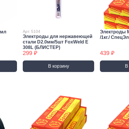
нирно
Биты для
Пилк
цевый
шуруповерта
элек
трумент
Антивандальные
атижи,
Биты звездочка (TORX)
Арт. 5104
0мл
Электроды М
когубцы
Электроды для нержавеющей
/1кг./ СпецЭ
Крестовые
ницы
стали D2.0мм/5шт FoxWeld E
Кровельные
308L (БЛИСТЕР)
и, Щипцы
299 ₽
439 ₽
Шестигранные
чки, Бокорезы
Буры
Диск
В корзину
В
ерительный
Буры SDS-max
Диски
трумент
Буры SDS-plus
Диски 
йки,
Буры SDS-plus БХ
Диски 
генциркули
Диски
ьники и угломеры
упак)
тки
Диски
ни
Диски
оны, Щупы
Диски,
номеры,