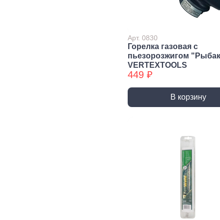
ниве
аксе
Малярно-
Электроинструмент
Сто
Арт. 0830
отделочный
сле
Горелка газовая с
Перфораторы
инструмент
инс
пьезорозжигом "Рыбак
Дрели, шуруповерты
VERTEXTOOLS
Правило
Ключ
Шлифовальные машины
449 ₽
Валики, рукоятки
Фикс
Строительные фены
инст
Емкости для
В корзину
УШМ (болгарки)
краски и
Набо
аксессуары
инст
Пилы, Электролобзики
Шпатели, Кельмы,
Напи
Насадки для гравера
Гладилки
Отве
Аксессуары для
Кисти
электроинструмента
Керн
Расходные
Гвоздезабивной
Корщ
материалы для
инструмент и аксессуары
Ручн
плитки
коло
Разметочный
Труб
инструмент
Голо