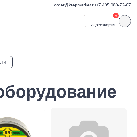
order@krepmarket.ru
+7 495 989-72-07
0
Адреса
Корзина
ди
Дюбели и дюбель-
сти
гвозди
Дюбели для газобетона
 декоративные
Дюбель-гвозди
оборудование
Дюбель-гвозди TOX, Wkret-
met
Дюбели TOX, Wkret-met
Дюбели для гипсокартона
Дюбели для теплоизоляции
Дюбели распорные
Дюбели фасадные