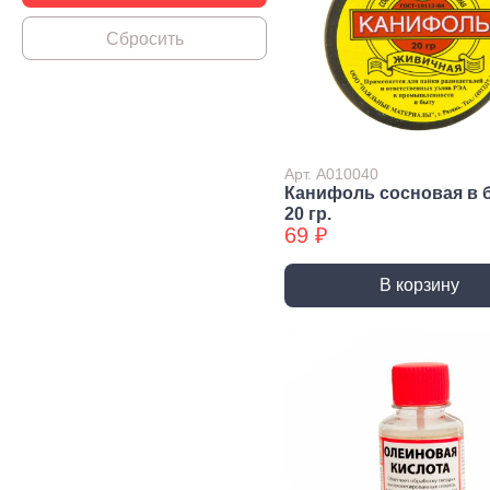
Строительная химия
Сад и огород
Товары для дома
Арт. А010040
Канифоль сосновая в 
20 гр.
69 ₽
В корзину
Ручной инструмент