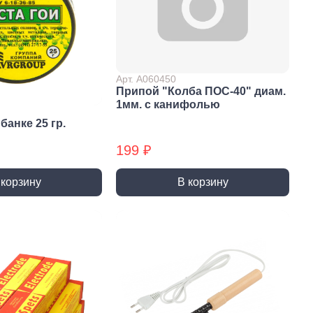
 крепёж
Саморезы и шурупы
вый крепёж
По дереву
 с левой резьбой
Саморезы БХ
 с мелким шагом
По бетону
Арт. А060450
ы
Припой "Колба ПОС-40" диам.
Шурупы БХ
1мм. с канифолью
ьный крепеж
Для ГВЛ
банке 25 гр.
крепеж
Кровельные
Оконные
199 ₽
По металлу
 корзину
В корзину
Универсальные
епки
пки вытяжные
пки забивные
ки резьбовые
атериалы