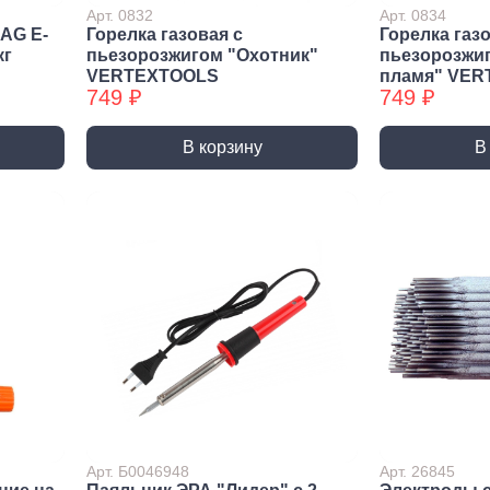
Трубные зажимы БХ
Хому
Арт. 0832
Арт. 0834
AG E-
Горелка газовая с
Горелка газо
кг
пьезорозжигом "Охотник"
пьезорозжи
VERTEXTOOLS
пламя" VE
749 ₽
749 ₽
В корзину
В
Арт. Б0046948
Арт. 26845