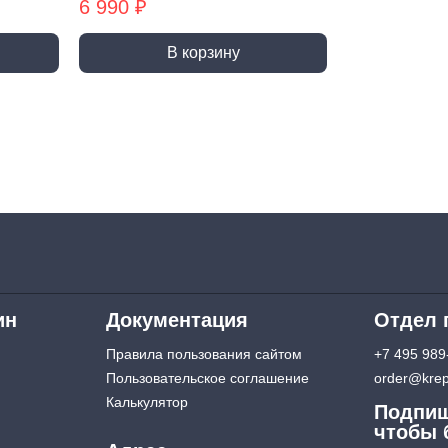
6 990 ₽
Патро
Зарядные устройства
Гирлян
В корзину
Лампы
стема
Лампы
окер
динительные
Лампы
менты
Системы наблюдения
бы и заглушки
и оповещения
жатели
Видеонаблюдение
Датчики движения
Звонки дверные
ин
Документация
Отдел 
Строительна
Правила пользования сайтом
+7 495 989
Пользовательское соглашение
order@krep
Калькулятор
Подпиш
тлюги
Пены, герметики
Клеи
чтобы 
Пена монтажная, очистители
Жидкие