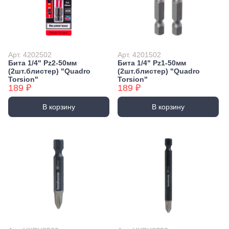
Экстракторы
Бытовая химия
Заклепочники
Освежители воздуха и ароматизаторы
Ключи (упаковки)
Средства для мытья посуды
Средства для прочистки труб
Лестницы, стремянки
Арт. 4202502
Арт. 4201502
Средства для стирки и ухода за бельем
Стремянки
Бита 1/4" Pz2-50мм
Бита 1/4" Pz1-50мм
Средства чистящие и моющие для дома
(2шт.блистер) "Quadro
(2шт.блистер) "Quadro
Хранение инструмента
Torsion"
Torsion"
Стенды, Панели, Полки
189 ₽
189 ₽
Ящики, Кейсы, Органайзеры
В корзину
В корзину
Сумки для инструмента
Средства индивидуальной защиты
Защита рук
Защита глаз, Головы
Плащи и дождевики