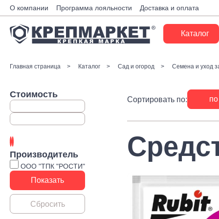
О компании
Программа лояльности
Доставка и оплата
Каталог
Крепеж
Главная страница
Каталог
Сад и огород
Семена и уход з
Ручной инструмент
Стоимость
по
Сортировать по:
Расходные материалы
Инженерные системы
Средст
Монтажные системы
Производитель
Скобяные изделия
ООО "ТПК "РОСТИ"
Электрика
Такелаж