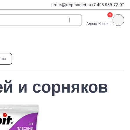
order@krepmarket.ru
+7 495 989-72-07
0
Адреса
Корзина
ди
Дюбели и дюбель-
сти
гвозди
Дюбели для газобетона
 декоративные
Дюбель-гвозди
ей и сорняков
Дюбель-гвозди TOX, Wkret-
met
Дюбели TOX, Wkret-met
Дюбели для гипсокартона
Дюбели для теплоизоляции
Дюбели распорные
Дюбели фасадные