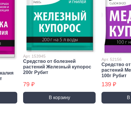
Метрический крепеж
Спец
Болты
Дюймо
Винты
Крепеж
Гайки
Крепеж
резьб
Шайбы
Мебел
Шпильки
Микро
Шпильки БХ
Арт. 153945
Арт. 52156
Средство от болезней
Шплинты
Средство от
растений Железный купорос
растений М
200г Рубит
 калия
100г Рубит
т
79 ₽
139 ₽
Скрытый крепеж
Закл
Крепеж для фасада, забора,
Закле
В корзину
В
доски
Закле
Заклеп
Расходные м