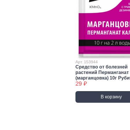
Строительная химия
Сад и огород
Товары для дома
Арт. 153944
Средство от болезней
растений Перманганат
(марганцовка) 10г Руби
29 ₽
В корзину
Ручной инструмент