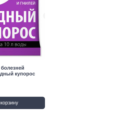
 крепёж
Саморезы и шурупы
вый крепёж
По дереву
 с левой резьбой
Саморезы БХ
 с мелким шагом
По бетону
ы
Шурупы БХ
ьный крепеж
Для ГВЛ
крепеж
Кровельные
Оконные
 болезней
едный купорос
По металлу
Универсальные
епки
пки вытяжные
 корзину
пки забивные
ки резьбовые
атериалы