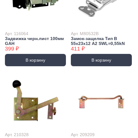
Арт. 116064
Арт. M80532B
Задвижка черн.лист 100мм
Замок-защелка Тип B
GAH
55х23х12 А2 SWL=0,55kN
399 ₽
411 ₽
В корзину
В корзину
Арт. 210328
Арт. 209209