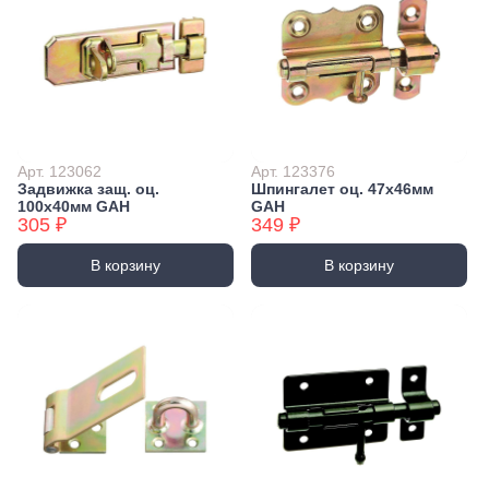
Арт. 123062
Арт. 123376
Задвижка защ. оц.
Шпингалет оц. 47x46мм
100х40мм GAH
GAH
305 ₽
349 ₽
В корзину
В корзину