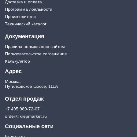
Доставка и оплата
Экстракторы
Бытовая химия
Программа лояльности
Заклепочники
Освежители воздуха и ароматизаторы
Производители
Ключи (упаковки)
Средства для мытья посуды
Технический каталог
Средства для прочистки труб
Лестницы, стремянки
Средства для стирки и ухода за бельем
Стремянки
Документация
Средства чистящие и моющие для дома
Хранение инструмента
Правила пользования сайтом
Стенды, Панели, Полки
Пользовательское соглашение
Ящики, Кейсы, Органайзеры
Калькулятор
Сумки для инструмента
Адрес
Средства индивидуальной защиты
Защита рук
Москва,
Путилковское шоссе, 111А
Защита глаз, Головы
Плащи и дождевики
Отдел продаж
+7 495 989-72-07
order@krepmarket.ru
Социальные сети
Вконтакте