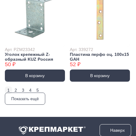
Арт. PZM23342
Арт. 339272
Уголок крепежный Z-
Пластина перфо оц. 100x15
образный KUZ Россия
GAH
50 ₽
52 ₽
В корзину
В корзину
1
2
3
4
5
Показать ещё
Наверх