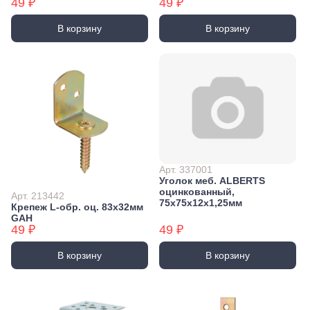
49 ₽
49 ₽
В корзину
В корзину
Арт. 337001
Уголок меб. ALBERTS
оцинкованный,
Арт. 213442
75x75x12х1,25мм
Крепеж L-обр. оц. 83x32мм
GAH
49 ₽
49 ₽
В корзину
В корзину