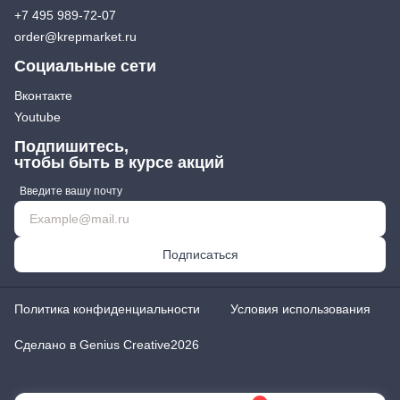
+7 495 989-72-07
Экстракторы
Бытовая химия
order@krepmarket.ru
Заклепочники
Освежители воздуха и ароматизаторы
Ключи (упаковки)
Средства для мытья посуды
Социальные сети
Средства для прочистки труб
Лестницы, стремянки
Вконтакте
Средства для стирки и ухода за бельем
Стремянки
Youtube
Средства чистящие и моющие для дома
Хранение инструмента
Подпишитесь,
Стенды, Панели, Полки
чтобы быть в курсе акций
Ящики, Кейсы, Органайзеры
Сумки для инструмента
Введите вашу почту
Средства индивидуальной защиты
Защита рук
Подписаться
Защита глаз, Головы
Плащи и дождевики
Политика конфиденциальности
Условия использования
Сделано в Genius Creative
2026