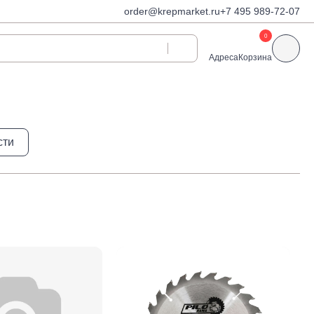
order@krepmarket.ru
+7 495 989-72-07
0
Адреса
Корзина
ди
Дюбели и дюбель-
сти
гвозди
Дюбели для газобетона
 декоративные
Дюбель-гвозди
Дюбель-гвозди TOX, Wkret-
met
Дюбели TOX, Wkret-met
Дюбели для гипсокартона
Дюбели для теплоизоляции
Дюбели распорные
Дюбели фасадные