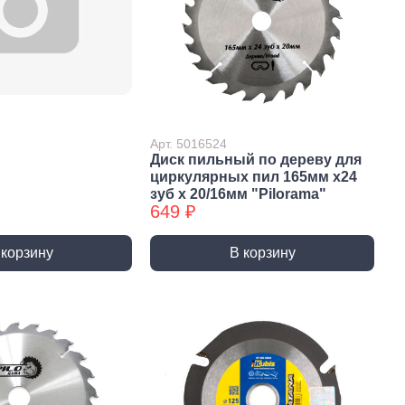
 крепёж
Саморезы и шурупы
вый крепёж
По дереву
 с левой резьбой
Саморезы БХ
 с мелким шагом
По бетону
ы
Шурупы БХ
ьный крепеж
Для ГВЛ
Арт. 5016524
Диск пильный по дереву для
крепеж
Кровельные
циркулярных пил 165мм х24
Оконные
зуб х 20/16мм "Pilorama"
649 ₽
По металлу
Универсальные
 корзину
В корзину
епки
пки вытяжные
пки забивные
ки резьбовые
атериалы