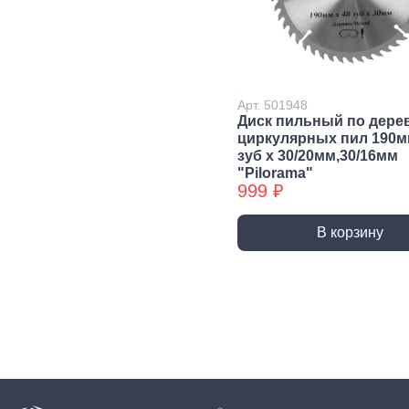
ниве
аксе
Малярно-
Электроинструмент
Сто
отделочный
сле
Перфораторы
инструмент
инс
Арт. 501948
Дрели, шуруповерты
Диск пильный по дере
Правило
Ключ
Шлифовальные машины
циркулярных пил 190м
Валики, рукоятки
Фикс
зуб х 30/20мм,30/16мм
Строительные фены
инст
Емкости для
"Pilorama"
УШМ (болгарки)
999 ₽
краски и
Набо
аксессуары
инст
Пилы, Электролобзики
Шпатели, Кельмы,
Напи
В корзину
Насадки для гравера
Гладилки
Отве
Аксессуары для
Кисти
электроинструмента
Керн
Расходные
Гвоздезабивной
Корщ
материалы для
инструмент и аксессуары
Ручн
плитки
коло
Разметочный
Труб
инструмент
Голо