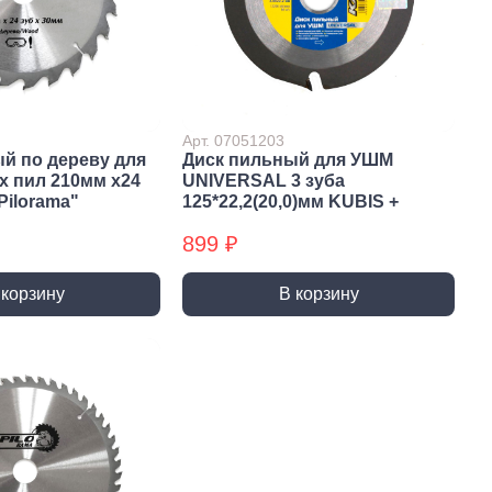
и и полотна для
Фрезы
тролобзика
Арт. 07051203
й по дереву для
Диск пильный для УШМ
 пил 210мм х24
UNIVERSAL 3 зуба
Pilorama"
125*22,2(20,0)мм KUBIS +
899 ₽
и
Сверла
 алмазные
Наборы сверел БХ
 корзину
В корзину
отрезные
Сверла по дереву
отрезные БХ
Сверла по бетону/камню БХ
 отрезные БХ (ЦЕНЫ по
Сверла по бетону/камню
Сверла по дереву БХ
 пильные
Сверла по дереву БХ
 пильные БХ
Сверла по металлу
 круги алмазные БХ
Сверла по металлу БХ