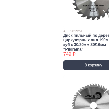
Сварочное,
Резьбонарезной
Шар
паяльное
инструмент
губ
оборудование
инс
Воротки и
плашкодержатели
Горелки
Пасс
Плос
Метчики
Паяльники и
Арт. 501924
аксессуары
Нож
Диск пильный по дере
Плашки
циркулярных пил 190м
Сварка и
Клещ
Метчики БХ
зуб х 30/20мм,30/16мм
аксессуары
Куса
"Pilorama"
Плашки БХ
749 ₽
Ударно-
Режуще пильный
Изм
рычажный
инструмент
инс
В корзину
инструмент
Лезвия, Ножи
Лине
специальные
штан
Молотки, Кувалды
Ножовки, Пилы ручные
Угол
Топоры
Стусло
Руле
Ломы
Плиткорезы, Стеклорезы
Уров
Киянки
Рубанки
Шабл
Гвоздодеры,
Монтировки
Стамески
Даль