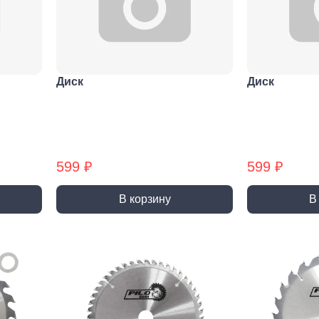
Метрический крепеж
Спец
Болты
Дюймо
Винты
Крепеж
Гайки
Крепеж
Диск
Диск
резьб
Шайбы
Мебел
Шпильки
Микро
Шпильки БХ
Шплинты
599 ₽
599 ₽
В корзину
В
Скрытый крепеж
Закл
Крепеж для фасада, забора,
Закле
доски
Закле
Заклеп
Расходные м