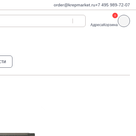
order@krepmarket.ru
+7 495 989-72-07
0
Адреса
Корзина
ди
Дюбели и дюбель-
сти
гвозди
Дюбели для газобетона
 декоративные
Дюбель-гвозди
Дюбель-гвозди TOX, Wkret-
met
Дюбели TOX, Wkret-met
Дюбели для гипсокартона
Дюбели для теплоизоляции
Дюбели распорные
Дюбели фасадные