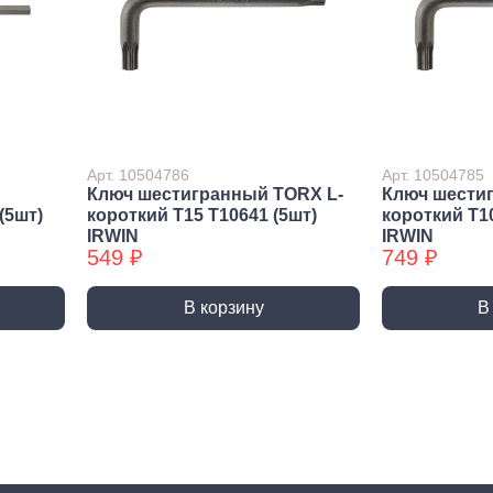
Метрический крепеж
Спец
Болты
Дюймо
Винты
Крепеж
Гайки
Крепеж
резьб
Шайбы
Мебел
Шпильки
Арт. 10504786
Арт. 10504785
Ключ шестигранный TORX L-
Ключ шести
Микро
Шпильки БХ
(5шт)
короткий T15 T10641 (5шт)
короткий T10
Шплинты
IRWIN
IRWIN
549 ₽
749 ₽
В корзину
В
Скрытый крепеж
Закл
Крепеж для фасада, забора,
Закле
доски
Закле
Заклеп
Расходные м