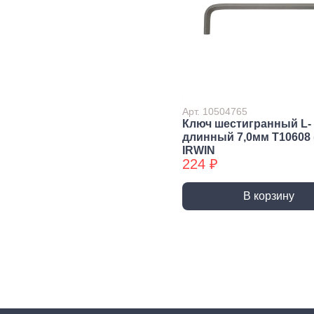
Строительная химия
Сад и огород
Товары для дома
Арт. 10504765
Ключ шестигранный L-
длинный 7,0мм T10608 
IRWIN
224 ₽
В корзину
Ручной инструмент