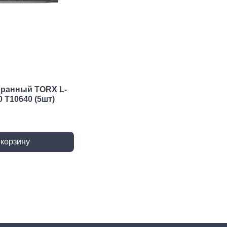
 крепёж
Саморезы и шурупы
вый крепёж
По дереву
 с левой резьбой
Саморезы БХ
 с мелким шагом
По бетону
ы
Шурупы БХ
ьный крепеж
Для ГВЛ
гранный TORX L-
крепеж
Кровельные
 T10640 (5шт)
Оконные
По металлу
Универсальные
 корзину
епки
пки вытяжные
пки забивные
ки резьбовые
атериалы