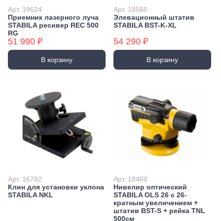
Арт. 19624
Арт. 18560
Приемник лазерного луча
Элевационный штатив
STABILA ресивер REC 500
STABILA BST-K-XL
RG
51 990 ₽
54 290 ₽
В корзину
В корзину
Арт. 16782
Арт. 18460
Клин для установки уклона
Нивелир оптический
STABILA NKL
STABILA OLS 26 с 26-
кратным увеличением +
штатив BST-S + рейка TNL
500см