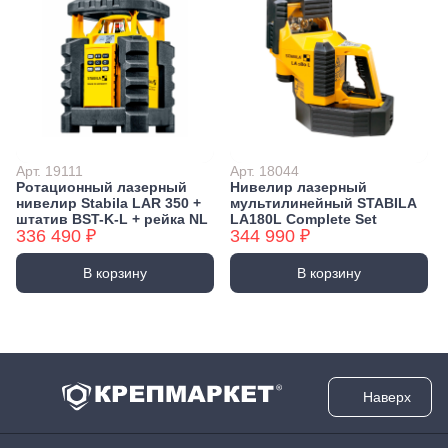
Арт. 19111
Арт. 18044
Ротационный лазерный
Нивелир лазерный
нивелир Stabila LAR 350 +
мультилинейный STABILA
штатив BST-K-L + рейка NL
LA180L Complete Set
336 490 ₽
344 990 ₽
В корзину
В корзину
Наверх