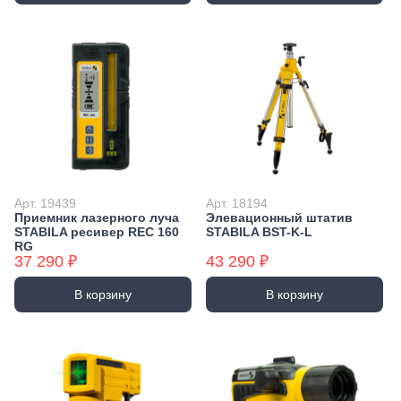
Арт. 19439
Арт. 18194
Приемник лазерного луча
Элевационный штатив
STABILA ресивер REC 160
STABILA BST-K-L
RG
37 290 ₽
43 290 ₽
В корзину
В корзину