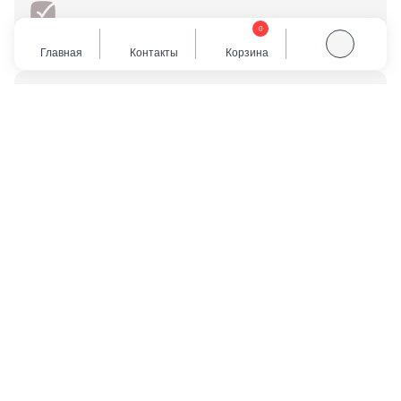
0
Следование всем пунктам составленного договора
Главная
Контакты
Корзина
Предварительное обсуждение любых изменений или
переоборудования помещений
Отправить запрос
на рассмотрение
менеджеру
Наш специалист в самые кратчайшие сроки
свяжется с вами и проконсультирует по условиям
сотрудничества
*
Ваше имя