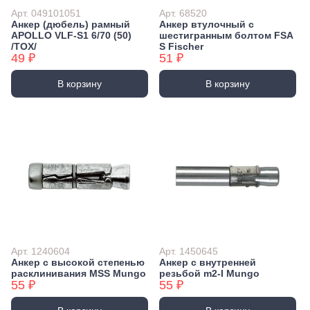
Арт. 049101051
Арт. 68520
Анкер (дюбель) рамный
Анкер втулочный с
APOLLO VLF-S1 6/70 (50)
шестигранным болтом FSA
/TOX/
S Fischer
49 ₽
51 ₽
В корзину
В корзину
Арт. 1240604
Арт. 1450645
Анкер с высокой степенью
Анкер с внутренней
расклинивания MSS Mungo
резьбой m2-I Mungo
55 ₽
55 ₽