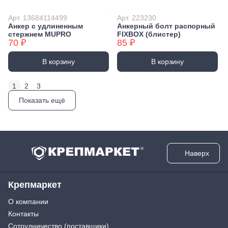
Арт. 13684114499
Арт. 223230
Анкер с удлиненным
Анкерный болт распорный
стержнем MUPRO
FIXBOX (блистер)
70 ₽
85 ₽
В корзину
В корзину
1
2
3
Показать ещё
Наверх
Крепмаркет
О компании
Контакты
Сотрудничество (поставщики)