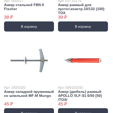
Арт. 505527
Арт. 02710175
Анкер стальной FBN II
Анкер рамный для
Fischer
пустот.констр.10/132 (100)
TOX
38 ₽
39 ₽
В корзину
В корзину
Арт. 1825320
Арт. 049101041
Анкер складной пружинный
Анкер (дюбель) рамный
со шпилькой MF-M Mungo
APOLLO VLF-S1 6/50 (50)
/TOX/
45 ₽
45 ₽