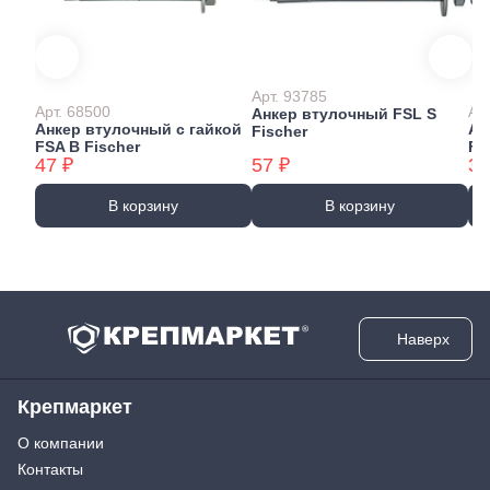
Арт. 93785
Арт. 68500
Ар
Анкер втулочный FSL S
Анкер втулочный с гайкой
Ан
Fischer
FSA В Fischer
Fi
47 ₽
57 ₽
36
В корзину
В корзину
Наверх
Крепмаркет
О компании
Контакты