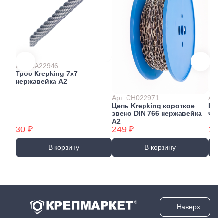
Арт. CA22946
Трос Krepking 7х7
нержавейка А2
Арт. CH022971
Ар
Цепь Krepking короткое
Це
звено DIN 766 нержавейка
че
А2
30 ₽
249 ₽
19
В корзину
В корзину
Наверх