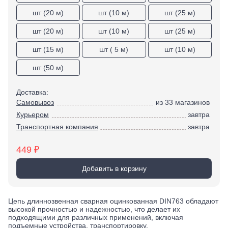
Экстракторы
Бытовая химия
шт (20 м)
шт (10 м)
шт (25 м)
Заклепочники
Освежители воздуха и ароматизаторы
шт (20 м)
шт (10 м)
шт (25 м)
Ключи (упаковки)
Средства для мытья посуды
Средства для прочистки труб
Лестницы, стремянки
шт (15 м)
шт ( 5 м)
шт (10 м)
Средства для стирки и ухода за бельем
Стремянки
шт (50 м)
Средства чистящие и моющие для дома
Хранение инструмента
Стенды, Панели, Полки
Доставка:
Ящики, Кейсы, Органайзеры
Самовывоз
из 33 магазинов
Сумки для инструмента
Курьером
завтра
Средства индивидуальной защиты
Транспортная компания
завтра
Защита рук
Защита глаз, Головы
449 ₽
Плащи и дождевики
Добавить в корзину
Цепь длиннозвенная сварная оцинкованная DIN763 обладают
высокой прочностью и надежностью, что делает их
подходящими для различных применений, включая
подъемные устройства, транспортировку.