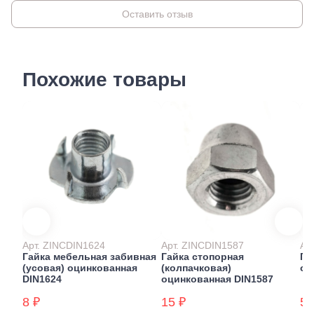
Оставить отзыв
Похожие товары
Арт. ZINCDIN1624
Арт. ZINCDIN1587
Ар
Гайка мебельная забивная
Гайка стопорная
Га
(усовая) оцинкованная
(колпачковая)
оц
DIN1624
оцинкованная DIN1587
8 ₽
15 ₽
5 