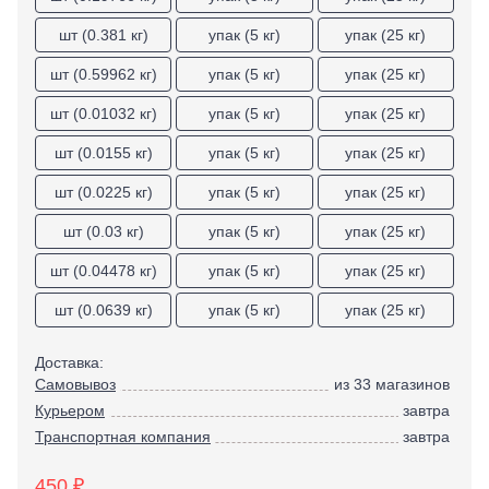
Экстракторы
Бытовая химия
шт (0.381 кг)
упак (5 кг)
упак (25 кг)
Заклепочники
Освежители воздуха и ароматизаторы
Ключи (упаковки)
Средства для мытья посуды
шт (0.59962 кг)
упак (5 кг)
упак (25 кг)
Средства для прочистки труб
Лестницы, стремянки
шт (0.01032 кг)
упак (5 кг)
упак (25 кг)
Средства для стирки и ухода за бельем
Стремянки
Средства чистящие и моющие для дома
шт (0.0155 кг)
упак (5 кг)
упак (25 кг)
Хранение инструмента
Стенды, Панели, Полки
шт (0.0225 кг)
упак (5 кг)
упак (25 кг)
Ящики, Кейсы, Органайзеры
шт (0.03 кг)
упак (5 кг)
упак (25 кг)
Сумки для инструмента
Средства индивидуальной защиты
шт (0.04478 кг)
упак (5 кг)
упак (25 кг)
Защита рук
шт (0.0639 кг)
упак (5 кг)
упак (25 кг)
Защита глаз, Головы
Плащи и дождевики
Доставка:
Самовывоз
из 33 магазинов
Курьером
завтра
Транспортная компания
завтра
450 ₽