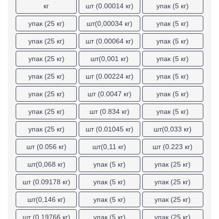
Уход за одеждой и обувью
Талреп БХ
Дрели, шуруповерты
Коронки по бетону, переходники
кг
шт (0.00014 кг)
упак (5 кг)
Шланги садовые
Заклепки забивные
Хранение вещей
Системы наблюдения и оповещения
Шлифовальные машины
Коронки по бетону, переходники БХ
Тросы, ремни, канаты, цепи
Видеонаблюдение
Заклепки резьбовые
упак (25 кг)
шт(0,00034 кг)
упак (5 кг)
Средства защиты от насекомых и
Аксессуары для ванной комнаты и туалета
Строительные фены
Мешки строительные
грызунов
Датчики движения
Тросы, ремни, канаты, цепи БХ
Сумки, сумки-тележки, чемоданы
УШМ (болгарки)
упак (25 кг)
шт (0.00064 кг)
упак (5 кг)
Сетки москитные
Звонки дверные
Пилы, Электролобзики
Шнуры, Шпагаты, Веревки БХ
Бытовая техника
Средства от грызунов и огородных вредителей
упак (25 кг)
шт(0,001 кг)
упак (5 кг)
Аксессуары для бытовой техники
Насадки для гравера
Средства от летающих и ползающих насекомых
Красота и здоровье
Аксессуары для электроинструмента
упак (25 кг)
шт (0.00224 кг)
упак (5 кг)
Садовая техника
Мелкая бытовая техника
Гвоздезабивной инструмент и аксессуары
Триммеры, газонокосилки и комплектующие
упак (25 кг)
шт (0.0047 кг)
упак (5 кг)
Зоотовары
Столярно слесарный инструмент
Снегоуборочная техника и инвентарь
Аксессуары для питомцев
Ключи
упак (25 кг)
шт (0.834 кг)
упак (5 кг)
Игрушки для питомцев
Фиксирующий инструмент
упак (25 кг)
шт (0.01045 кг)
шт(0,033 кг)
Наполнители и лотки
Наборы слесарного инструмента
Напильники, Надфили
шт (0.056 кг)
шт(0,11 кг)
шт (0.223 кг)
Посуда
Расходники для выпечки и запекания
Отвертки
шт(0,068 кг)
упак (5 кг)
упак (25 кг)
Кухонные принадлежности и аксессуары
Керны, зубило
Посуда для приготовления
Корщетки
шт (0.09178 кг)
упак (5 кг)
упак (25 кг)
Посуда для сервировки
Ручные дрели, коловороты
шт(0,146 кг)
упак (5 кг)
упак (25 кг)
Термосы и термокружки
Труборезы
Хранение продуктов
Головки торцевые
шт (0.19766 кг)
упак (5 кг)
упак (25 кг)