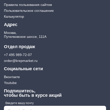
Экстракторы
Правила пользования сайтом
Бытовая химия
Заклепочники
Освежители воздуха и ароматизаторы
Пользовательское соглашение
Ключи (упаковки)
Средства для мытья посуды
Калькулятор
Средства для прочистки труб
Лестницы, стремянки
Адрес
Средства для стирки и ухода за бельем
Стремянки
Москва,
Средства чистящие и моющие для дома
Хранение инструмента
Путилковское шоссе, 111А
Стенды, Панели, Полки
Отдел продаж
Ящики, Кейсы, Органайзеры
Сумки для инструмента
+7 495 989-72-07
Средства индивидуальной защиты
order@krepmarket.ru
Защита рук
Социальные сети
Защита глаз, Головы
Плащи и дождевики
Вконтакте
Youtube
Подпишитесь,
чтобы быть в курсе акций
Введите вашу почту