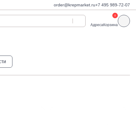
order@krepmarket.ru
+7 495 989-72-07
0
Адреса
Корзина
ди
Дюбели и дюбель-
сти
гвозди
Дюбели для газобетона
 декоративные
Дюбель-гвозди
Дюбель-гвозди TOX, Wkret-
met
Дюбели TOX, Wkret-met
Дюбели для гипсокартона
Дюбели для теплоизоляции
Дюбели распорные
Дюбели фасадные