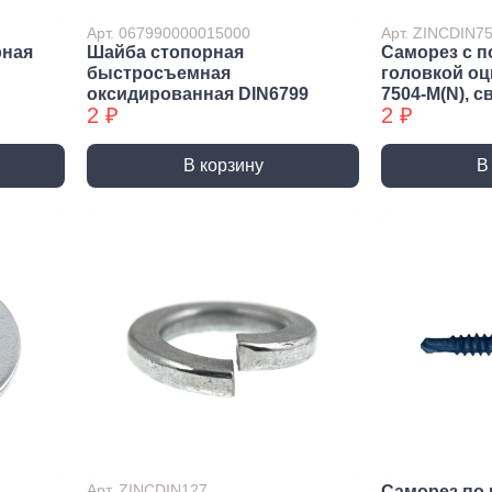
ракторы
Арт. 067990000015000
Арт. ZINCDIN
епочники
рная
Шайба стопорная
Саморез с п
быстросъемная
головкой о
 (упаковки)
оксидированная DIN6799
7504-М(N), с
2 ₽
2 ₽
дства
ивидуальной
иты
В корзину
В
та рук
та глаз, Головы
и и дождевики
емы
Монтажные с
пление
Виброизоляция
Дета
ление
Монтажные профили
Ско
Арт. ZINCDIN127
Саморез по 