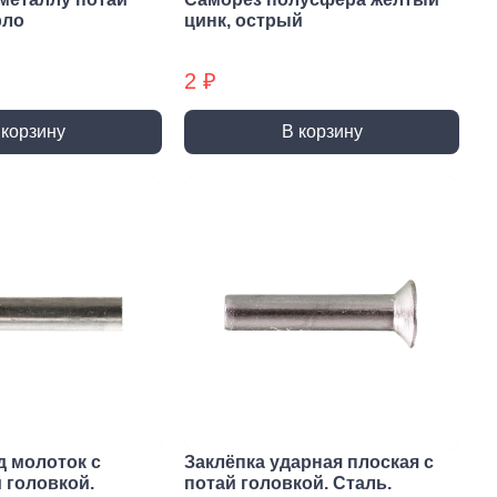
ты (КМ)
Хомуты (КМ) БХ
рло
цинк, острый
2 ₽
 корзину
В корзину
д молоток с
Заклёпка ударная плоская с
 головкой.
потай головкой. Сталь.