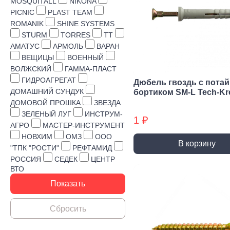
Строительная химия
MOSQUITALL
NIKONA
PICNIC
PLAST TEAM
Сад и огород
ROMANIK
SHINE SYSTEMS
STURM
TORRES
TT
Товары для дома
АМАТУС
АРМОЛЬ
ВАРАН
ВЕЩИЦЫ
ВОЕННЫЙ
ВОЛЖСКИЙ
ГАММА-ПЛАСТ
ГИДРОАГРЕГАТ
Дюбель гвоздь с пота
ДОМАШНИЙ СУНДУК
бортиком SM-L Tech-Kr
ДОМОВОЙ ПРОШКА
ЗВЕЗДА
ЗЕЛЕНЫЙ ЛУГ
ИНСТРУМ-
1 ₽
АГРО
МАСТЕР-ИНСТРУМЕНТ
НОВХИМ
ОМЗ
ООО
В корзину
"ТПК "РОСТИ"
РЕФТАМИД
РОССИЯ
СЕДЕК
ЦЕНТР
ВТО
Ручной инструмент