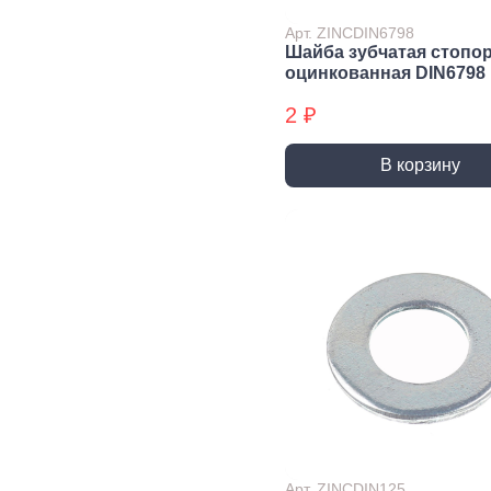
Экст
Арт. ZINCDIN6798
Закл
Шайба зубчатая стопо
оцинкованная DIN6798
Ключи
2 ₽
Лестницы,
Хранение
Сре
стремянки
инструмента
инд
защ
В корзину
Стремянки
Стенды, Панели, Полки
Защи
Ящики, Кейсы,
Органайзеры
Защи
Сумки для инструмента
Плащ
Инженерные сист
Водоснабжение
Газоснабжение
Ото
Арматура запорная и
Краны газовые
Отоп
регулирующая
Шланги, подводки,
Лейки и шланги для
муфты газовые
душа
Полипропиленовые
Арт. ZINCDIN125