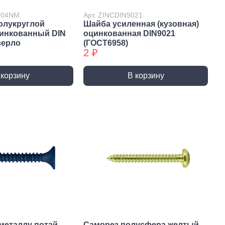
7504NM
Арт. ZINCDIN9021
олукруглой
Шайба усиленная (кузовная)
цинкованный DIN
оцинкованная DIN9021
верло
(ГОСТ6958)
2 ₽
 корзину
В корзину
истемы
ли для монтажа
Детали для монтажа
БХ
бы
Неподвижные/
Подвижные опоры
металлу потай
Саморез полусфера желтый