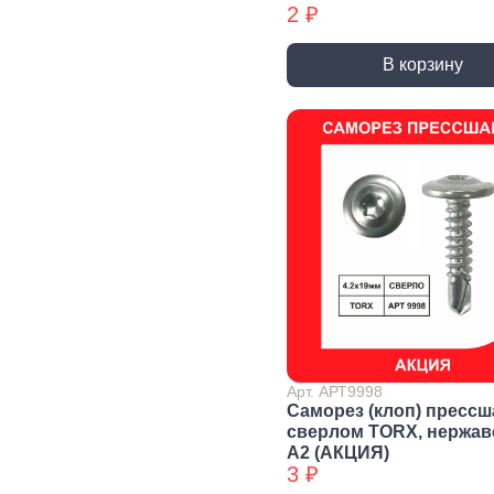
2 ₽
Уголки
перфорированные БХ
В корзину
Колеса и
Профили и
Си
комплектующие
листы
Дж
Колесные опоры
Прутки, Профили,
Сое
Полосы
эле
Подшипники и
комплектующие
Листы
Тру
Трубы
Дер
Дверная
фурнитура, замки
Засовы и защелки
Замки
Доводчики
Такелаж
Арт. АРТ9998
Саморез (клоп) прессш
сверлом TORX, нержа
А2 (АКЦИЯ)
Блоки для троса
Блоки для троса
Вер
3 ₽
БХ