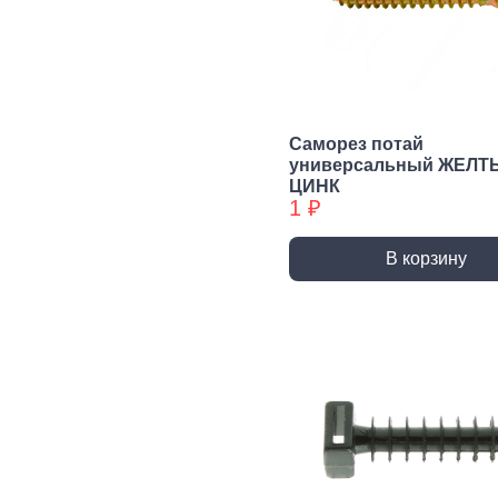
Сварочное,
Резьбонарезной
Шар
паяльное
инструмент
губ
оборудование
инс
Воротки и
плашкодержатели
Горелки
Пасс
Плос
Метчики
Паяльники и
Саморез потай
аксессуары
Нож
универсальный ЖЕЛТ
Плашки
ЦИНК
Сварка и
Клещ
Метчики БХ
1 ₽
аксессуары
Куса
Плашки БХ
В корзину
Ударно-
Режуще пильный
Изм
рычажный
инструмент
инс
инструмент
Лезвия, Ножи
Лине
специальные
штан
Молотки, Кувалды
Ножовки, Пилы ручные
Угол
Топоры
Стусло
Руле
Ломы
Плиткорезы, Стеклорезы
Уров
Киянки
Рубанки
Шабл
Гвоздодеры,
Монтировки
Стамески
Даль