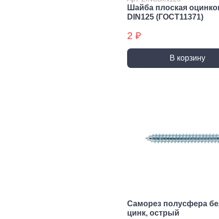
трубы, фитинги и
Шайба плоская оцинко
комплектующие
DIN125 (ГОСТ11371)
Прочистка труб
2 ₽
Сантехнический
крепеж
В корзину
Сифоны и слив
Смесители, краны и
комплектующие
Уплотнители
сантехнические
Фитинги резьбовые
Шланги, гибкая
подводка
Вентиляция
Канализация
Вентиляционные
Трубы
решетки и
канализационные
вентиляторы
Фитинги для
Саморез полусфера б
Воздуховоды
канализации
цинк, острый