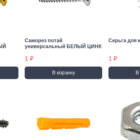
нирно
Биты для
Пилк
цевый
шуруповерта
элек
трумент
Антивандальные
атижи,
Биты звездочка (TORX)
когубцы
Саморез потай
Серьга для 
Крестовые
ницы
ЫЙ
универсальный БЕЛЫЙ ЦИНК
Кровельные
и, Щипцы
1 ₽
1 ₽
Шестигранные
чки, Бокорезы
Буры
Диск
В корзину
В
ерительный
Буры SDS-max
Диски
трумент
Буры SDS-plus
Диски 
йки,
Буры SDS-plus БХ
Диски 
генциркули
Диски
ьники и угломеры
упак)
тки
Диски
ни
Диски
оны, Щупы
Диски,
номеры,