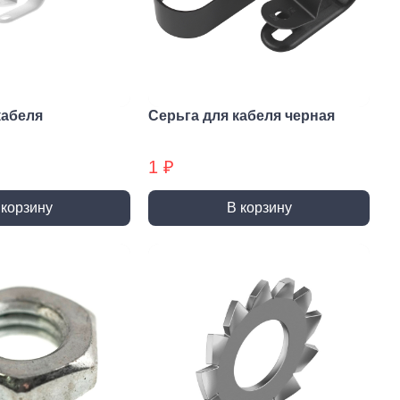
и и полотна для
Фрезы
тролобзика
кабеля
Серьга для кабеля черная
1 ₽
и
Сверла
 корзину
В корзину
 алмазные
Наборы сверел БХ
отрезные
Сверла по дереву
отрезные БХ
Сверла по бетону/камню БХ
 отрезные БХ (ЦЕНЫ по
Сверла по бетону/камню
Сверла по дереву БХ
 пильные
Сверла по дереву БХ
 пильные БХ
Сверла по металлу
 круги алмазные БХ
Сверла по металлу БХ