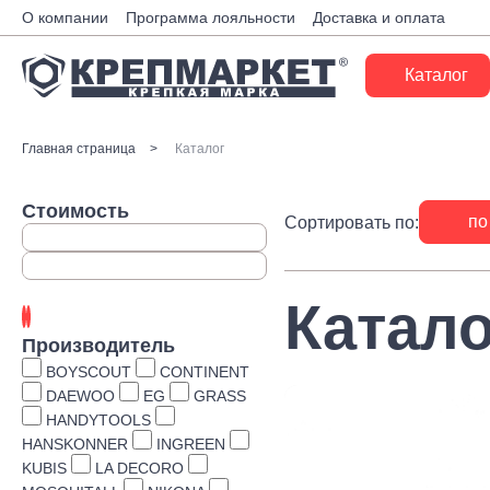
О компании
Программа лояльности
Доставка и оплата
Каталог
Крепеж
Главная страница
Каталог
Ручной инструмент
Стоимость
по
Сортировать по:
Расходные материалы
Инженерные системы
Катало
Монтажные системы
Производитель
Скобяные изделия
BOYSCOUT
CONTINENT
DAEWOO
EG
GRASS
Электрика
HANDYTOOLS
HANSKONNER
INGREEN
Такелаж
KUBIS
LA DECORO