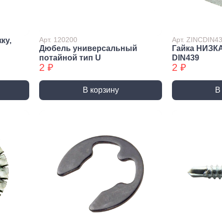
лиры и
ссуары
лярно
Арт. 120200
Арт. ZINCDIN4
ку,
сарный
Дюбель универсальный
Гайка НИЗК
Шлифовальные круги
Коро
трумент
потайной тип U
DIN439
и насадки
Корон
2 ₽
2 ₽
и
Круги зачистные БХ
Корон
ирующий
Шлифовальные ленты
Корон
румент
В корзину
В
Шлифовальные листы
Корон
ры слесарного
румента
Шлифовальные чашки БХ
Коронк
перех
льники, Надфили
Круги зачистные
Коронк
ртки
перех
ы, зубило
етки
ые дрели,
вороты
орезы
вки торцевые