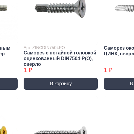
Метрический крепеж
Спец
Болты
Дюймо
Винты
Крепеж
Гайки
Крепеж
резьб
Шайбы
Мебел
Шпильки
Арт. ZINCDIN7504PO
йным
Саморез ок
Саморез с потайной головкой
Микро
ep
ЦИНК, свер
Шпильки БХ
оцинкованный DIN7504-P(О),
Шплинты
сверло
1 ₽
1 ₽
В корзину
В
Скрытый крепеж
Закл
Крепеж для фасада, забора,
Закле
доски
Закле
Заклеп
Расходные м