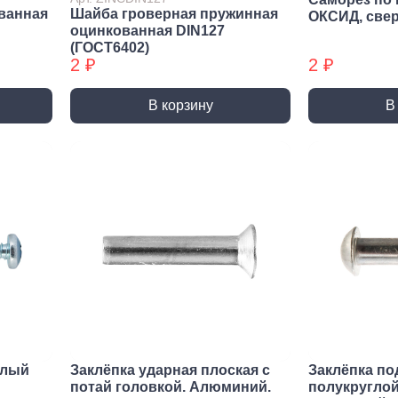
Трубные зажимы БХ
Хому
ванная
Шайба гроверная пружинная
ОКСИД, све
оцинкованная DIN127
(ГОСТ6402)
2 ₽
2 ₽
В корзину
В
елый
Заклёпка ударная плоская с
Заклёпка по
потай головкой. Алюминий.
полукруглой