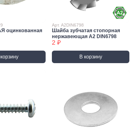
Сверла по стеклу/керамике
Сверла по стеклу/керамике
БХ
39
Арт. А2DIN6798
АЯ оцинкованная
Шайба зубчатая стопорная
нки
Мешки строительные
нержавеющая А2 DIN6798
ки
2 ₽
ки алмазные
ки алмазные БХ
 корзину
В корзину
ки БХ
и по бетону,
одники
и по бетону,
одники БХ