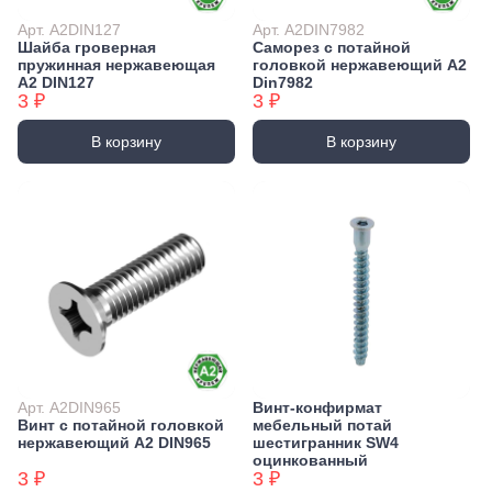
Арт. А2DIN127
Арт. А2DIN7982
Шайба гроверная
Саморез с потайной
пружинная нержавеющая
головкой нержавеющий А2
А2 DIN127
Din7982
3 ₽
3 ₽
В корзину
В корзину
Арт. А2DIN965
Винт-конфирмат
Винт с потайной головкой
мебельный потай
нержавеющий А2 DIN965
шестигранник SW4
оцинкованный
3 ₽
3 ₽