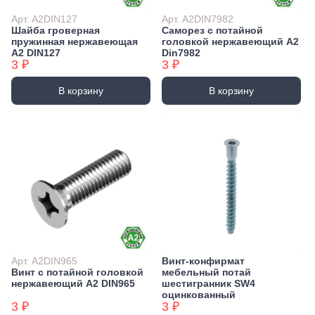
Арт. А2DIN127
Арт. А2DIN7982
Шайба гроверная
Саморез с потайной
пружинная нержавеющая
головкой нержавеющий А2
А2 DIN127
Din7982
3 ₽
3 ₽
В корзину
В корзину
Арт. А2DIN965
Винт-конфирмат
Винт с потайной головкой
мебельный потай
нержавеющий А2 DIN965
шестигранник SW4
оцинкованный
3 ₽
3 ₽