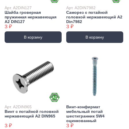
Арт. А2DIN127
Арт. А2DIN7982
Шайба гроверная
Саморез с потайной
пружинная нержавеющая
головкой нержавеющий А2
А2 DIN127
Din7982
3 ₽
3 ₽
В корзину
В корзину
Арт. А2DIN965
Винт-конфирмат
Винт с потайной головкой
мебельный потай
нержавеющий А2 DIN965
шестигранник SW4
оцинкованный
3 ₽
3 ₽