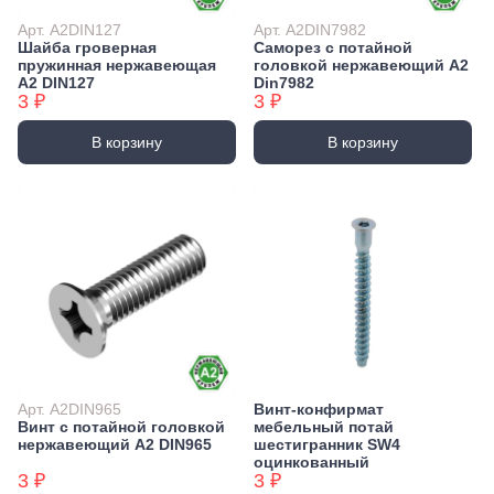
Арт. А2DIN127
Арт. А2DIN7982
Шайба гроверная
Саморез с потайной
пружинная нержавеющая
головкой нержавеющий А2
А2 DIN127
Din7982
3 ₽
3 ₽
В корзину
В корзину
Арт. А2DIN965
Винт-конфирмат
Винт с потайной головкой
мебельный потай
нержавеющий А2 DIN965
шестигранник SW4
оцинкованный
3 ₽
3 ₽