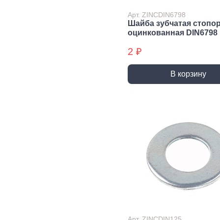
Экст
Арт. ZINCDIN6798
Закл
Шайба зубчатая стопо
оцинкованная DIN6798
Ключи
2 ₽
Лестницы,
Хранение
Сре
стремянки
инструмента
инд
защ
В корзину
Стремянки
Стенды, Панели, Полки
Защи
Ящики, Кейсы,
Органайзеры
Защи
Сумки для инструмента
Плащ
Инженерные сист
Водоснабжение
Газоснабжение
Ото
Арматура запорная и
Краны газовые
Отоп
регулирующая
Шланги, подводки,
Лейки и шланги для
муфты газовые
душа
Полипропиленовые
Арт. ZINCDIN125