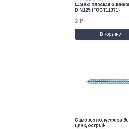
трубы, фитинги и
Шайба плоская оцинко
комплектующие
DIN125 (ГОСТ11371)
Прочистка труб
2 ₽
Сантехнический
крепеж
В корзину
Сифоны и слив
Смесители, краны и
комплектующие
Уплотнители
сантехнические
Фитинги резьбовые
Шланги, гибкая
подводка
Вентиляция
Канализация
Вентиляционные
Трубы
решетки и
канализационные
вентиляторы
Фитинги для
Саморез полусфера б
Воздуховоды
канализации
цинк, острый