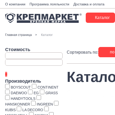
О компании
Программа лояльности
Доставка и оплата
Каталог
Крепеж
Главная страница
Каталог
Ручной инструмент
Стоимость
по
Сортировать по:
Расходные материалы
Инженерные системы
Катало
Монтажные системы
Производитель
Скобяные изделия
BOYSCOUT
CONTINENT
DAEWOO
EG
GRASS
Электрика
HANDYTOOLS
HANSKONNER
INGREEN
Такелаж
KUBIS
LA DECORO