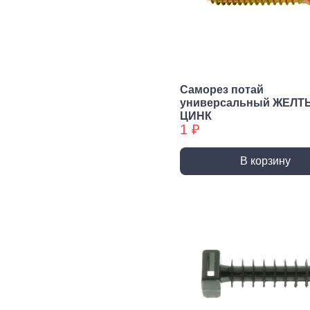
Сварочное,
Резьбонарезной
Шар
паяльное
инструмент
губ
оборудование
инс
Воротки и
плашкодержатели
Горелки
Пасс
Плос
Метчики
Паяльники и
Саморез потай
аксессуары
Нож
универсальный ЖЕЛТ
Плашки
ЦИНК
Сварка и
Клещ
Метчики БХ
1 ₽
аксессуары
Куса
Плашки БХ
В корзину
Ударно-
Режуще пильный
Изм
рычажный
инструмент
инс
инструмент
Лезвия, Ножи
Лине
специальные
штан
Молотки, Кувалды
Ножовки, Пилы ручные
Угол
Топоры
Стусло
Руле
Ломы
Плиткорезы, Стеклорезы
Уров
Киянки
Рубанки
Шабл
Гвоздодеры,
Монтировки
Стамески
Даль