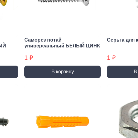
нирно
Биты для
Пилк
цевый
шуруповерта
элек
трумент
Антивандальные
атижи,
Биты звездочка (TORX)
когубцы
Саморез потай
Серьга для 
Крестовые
ницы
ЫЙ
универсальный БЕЛЫЙ ЦИНК
Кровельные
и, Щипцы
1 ₽
1 ₽
Шестигранные
чки, Бокорезы
Буры
Диск
В корзину
В
ерительный
Буры SDS-max
Диски
трумент
Буры SDS-plus
Диски 
йки,
Буры SDS-plus БХ
Диски 
генциркули
Диски
ьники и угломеры
упак)
тки
Диски
ни
Диски
оны, Щупы
Диски,
номеры,