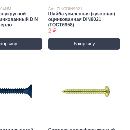
7504NM
Арт. ZINCDIN9021
олукруглой
Шайба усиленная (кузовная)
цинкованный DIN
оцинкованная DIN9021
верло
(ГОСТ6958)
2 ₽
 корзину
В корзину
истемы
ли для монтажа
Детали для монтажа
БХ
бы
Неподвижные/
Подвижные опоры
металлу потай
Саморез полусфера желтый