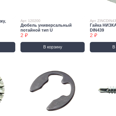
лиры и
ссуары
лярно
Арт. 120200
Арт. ZINCDIN4
ку,
сарный
Дюбель универсальный
Гайка НИЗК
Шлифовальные круги
Коро
трумент
потайной тип U
DIN439
и насадки
Корон
2 ₽
2 ₽
и
Круги зачистные БХ
Корон
ирующий
Шлифовальные ленты
Корон
румент
В корзину
В
Шлифовальные листы
Корон
ры слесарного
румента
Шлифовальные чашки БХ
Коронк
перех
льники, Надфили
Круги зачистные
Коронк
ртки
перех
ы, зубило
етки
ые дрели,
вороты
орезы
вки торцевые