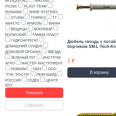
Строительная химия
MOSQUITALL
NIKONA
PICNIC
PLAST TEAM
Сад и огород
ROMANIK
SHINE SYSTEMS
STURM
TORRES
TT
Товары для дома
АМАТУС
АРМОЛЬ
ВАРАН
ВЕЩИЦЫ
ВОЕННЫЙ
ВОЛЖСКИЙ
ГАММА-ПЛАСТ
ГИДРОАГРЕГАТ
Дюбель гвоздь с пота
ДОМАШНИЙ СУНДУК
бортиком SM-L Tech-Kr
ДОМОВОЙ ПРОШКА
ЗВЕЗДА
ЗЕЛЕНЫЙ ЛУГ
ИНСТРУМ-
1 ₽
АГРО
МАСТЕР-ИНСТРУМЕНТ
НОВХИМ
ОМЗ
ООО
В корзину
"ТПК "РОСТИ"
РЕФТАМИД
РОССИЯ
СЕДЕК
ЦЕНТР
ВТО
Ручной инструмент