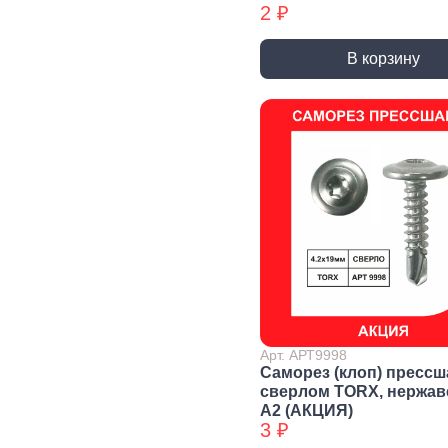
2 ₽
Уголки
перфорированные БХ
В корзину
Колеса и
Профили и
Си
комплектующие
листы
Дж
Колесные опоры
Прутки, Профили,
Сое
Полосы
эле
Подшипники и
комплектующие
Листы
Тру
Трубы
Дер
Дверная
фурнитура, замки
Засовы и защелки
Замки
Доводчики
Такелаж
Арт. АРТ9998
Саморез (клоп) прессш
сверлом TORX, нержа
А2 (АКЦИЯ)
Блоки для троса
Блоки для троса
Вер
3 ₽
БХ