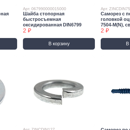
ракторы
Арт. 067990000015000
Арт. ZINCDIN
епочники
рная
Шайба стопорная
Саморез с п
быстросъемная
головкой о
 (упаковки)
оксидированная DIN6799
7504-М(N), с
2 ₽
2 ₽
дства
ивидуальной
иты
В корзину
В
та рук
та глаз, Головы
и и дождевики
емы
Монтажные с
пление
Виброизоляция
Дета
ление
Монтажные профили
Ско
Арт. ZINCDIN127
Саморез по 