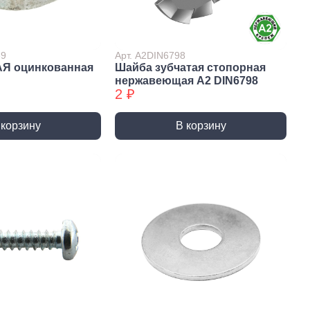
Сверла по стеклу/керамике
Сверла по стеклу/керамике
БХ
39
Арт. А2DIN6798
АЯ оцинкованная
Шайба зубчатая стопорная
нки
Мешки строительные
нержавеющая А2 DIN6798
ки
2 ₽
ки алмазные
ки алмазные БХ
 корзину
В корзину
ки БХ
и по бетону,
одники
и по бетону,
одники БХ