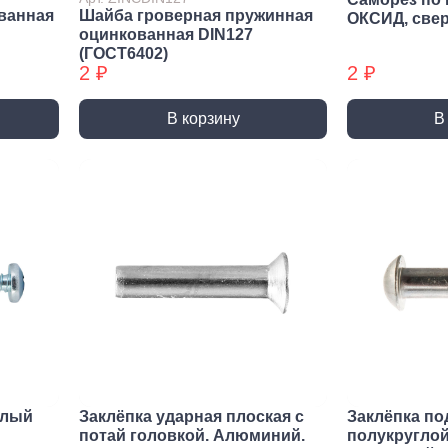
Трубные зажимы БХ
Хому
ванная
Шайба гроверная пружинная
ОКСИД, све
оцинкованная DIN127
(ГОСТ6402)
2 ₽
2 ₽
В корзину
В
елый
Заклёпка ударная плоская с
Заклёпка по
потай головкой. Алюминий.
полукруглой