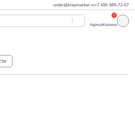
order@krepmarket.ru
+7 495 989-72-07
0
Адреса
Корзина
ди
Дюбели и дюбель-
сти
гвозди
Дюбели для газобетона
 декоративные
Дюбель-гвозди
Дюбель-гвозди TOX, Wkret-
met
Дюбели TOX, Wkret-met
Дюбели для гипсокартона
Дюбели для теплоизоляции
Дюбели распорные
Дюбели фасадные