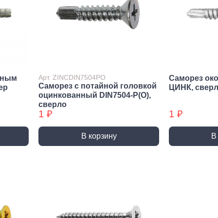
Метрический крепеж
Спец
Болты
Дюймо
Винты
Крепеж
Гайки
Крепеж
резьб
Шайбы
Мебел
Шпильки
Арт. ZINCDIN7504PO
йным
Саморез ок
Саморез с потайной головкой
Микро
ep
ЦИНК, свер
Шпильки БХ
оцинкованный DIN7504-P(О),
Шплинты
сверло
1 ₽
1 ₽
В корзину
В
Скрытый крепеж
Закл
Крепеж для фасада, забора,
Закле
доски
Закле
Заклеп
Расходные м