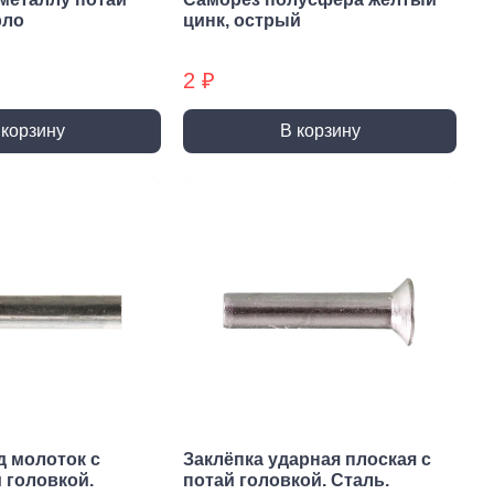
ты (КМ)
Хомуты (КМ) БХ
рло
цинк, острый
2 ₽
 корзину
В корзину
д молоток с
Заклёпка ударная плоская с
 головкой.
потай головкой. Сталь.