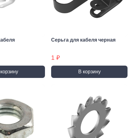
и и полотна для
Фрезы
тролобзика
кабеля
Серьга для кабеля черная
1 ₽
и
Сверла
 корзину
В корзину
 алмазные
Наборы сверел БХ
отрезные
Сверла по дереву
отрезные БХ
Сверла по бетону/камню БХ
 отрезные БХ (ЦЕНЫ по
Сверла по бетону/камню
Сверла по дереву БХ
 пильные
Сверла по дереву БХ
 пильные БХ
Сверла по металлу
 круги алмазные БХ
Сверла по металлу БХ