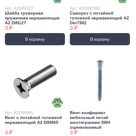
Арт. А2DIN127
Арт. А2DIN7982
Шайба гроверная
Саморез с потайной
пружинная нержавеющая
головкой нержавеющий А2
А2 DIN127
Din7982
3 ₽
3 ₽
В корзину
В корзину
Арт. А2DIN965
Винт-конфирмат
Винт с потайной головкой
мебельный потай
нержавеющий А2 DIN965
шестигранник SW4
оцинкованный
3 ₽
3 ₽