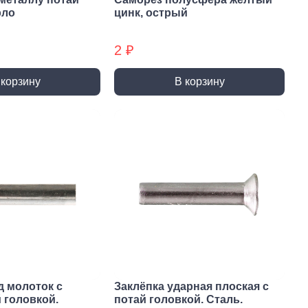
ты (КМ)
Хомуты (КМ) БХ
рло
цинк, острый
2 ₽
 корзину
В корзину
д молоток с
Заклёпка ударная плоская с
 головкой.
потай головкой. Сталь.