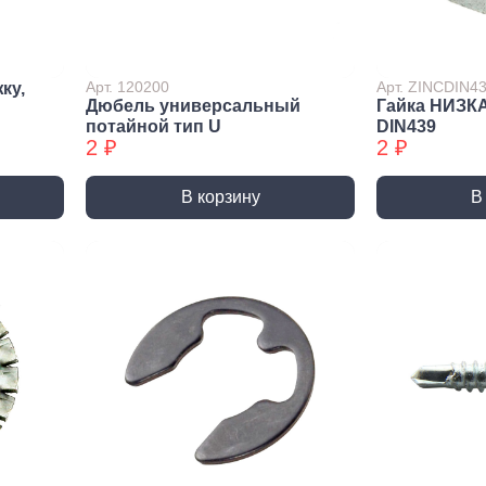
лиры и
ссуары
лярно
Арт. 120200
Арт. ZINCDIN4
ку,
сарный
Дюбель универсальный
Гайка НИЗК
Шлифовальные круги
Коро
трумент
потайной тип U
DIN439
и насадки
Корон
2 ₽
2 ₽
и
Круги зачистные БХ
Корон
ирующий
Шлифовальные ленты
Корон
румент
В корзину
В
Шлифовальные листы
Корон
ры слесарного
румента
Шлифовальные чашки БХ
Коронк
перех
льники, Надфили
Круги зачистные
Коронк
ртки
перех
ы, зубило
етки
ые дрели,
вороты
орезы
вки торцевые