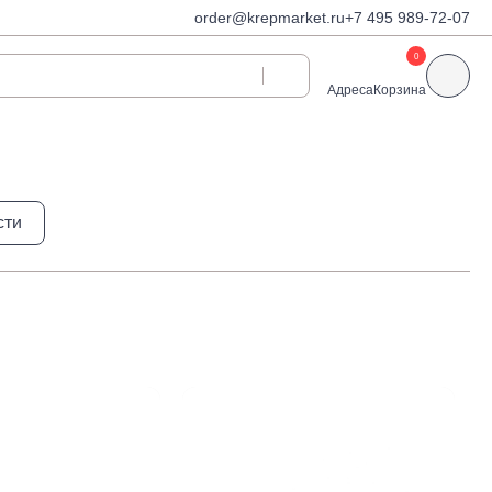
order@krepmarket.ru
+7 495 989-72-07
0
Адреса
Корзина
ди
Дюбели и дюбель-
сти
гвозди
Дюбели для газобетона
 декоративные
Дюбель-гвозди
Дюбель-гвозди TOX, Wkret-
met
Дюбели TOX, Wkret-met
Дюбели для гипсокартона
Дюбели для теплоизоляции
Дюбели распорные
Дюбели фасадные