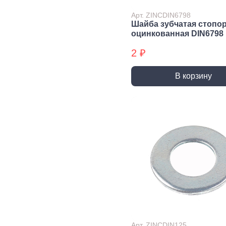
Экст
Арт. ZINCDIN6798
Закл
Шайба зубчатая стопо
оцинкованная DIN6798
Ключи
2 ₽
Лестницы,
Хранение
Сре
стремянки
инструмента
инд
защ
В корзину
Стремянки
Стенды, Панели, Полки
Защи
Ящики, Кейсы,
Органайзеры
Защи
Сумки для инструмента
Плащ
Инженерные сист
Водоснабжение
Газоснабжение
Ото
Арматура запорная и
Краны газовые
Отоп
регулирующая
Шланги, подводки,
Лейки и шланги для
муфты газовые
душа
Полипропиленовые
Арт. ZINCDIN125