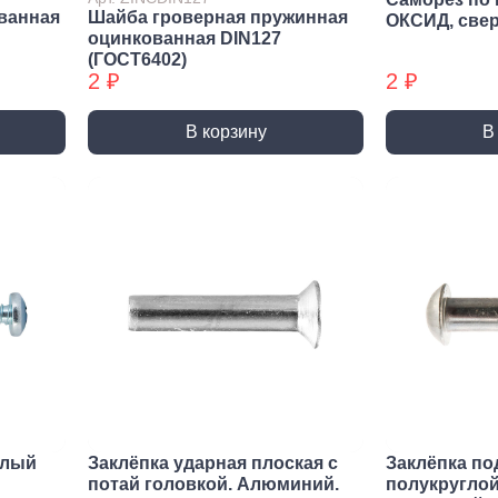
Трубные зажимы БХ
Хому
ванная
Шайба гроверная пружинная
ОКСИД, све
оцинкованная DIN127
(ГОСТ6402)
2 ₽
2 ₽
В корзину
В
елый
Заклёпка ударная плоская с
Заклёпка по
потай головкой. Алюминий.
полукруглой