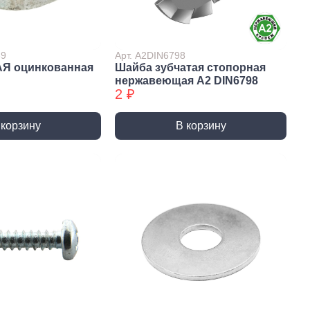
Сверла по стеклу/керамике
Сверла по стеклу/керамике
БХ
39
Арт. А2DIN6798
АЯ оцинкованная
Шайба зубчатая стопорная
нки
Мешки строительные
нержавеющая А2 DIN6798
ки
2 ₽
ки алмазные
ки алмазные БХ
 корзину
В корзину
ки БХ
и по бетону,
одники
и по бетону,
одники БХ