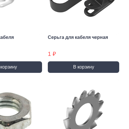
и и полотна для
Фрезы
тролобзика
кабеля
Серьга для кабеля черная
1 ₽
и
Сверла
 корзину
В корзину
 алмазные
Наборы сверел БХ
отрезные
Сверла по дереву
отрезные БХ
Сверла по бетону/камню БХ
 отрезные БХ (ЦЕНЫ по
Сверла по бетону/камню
Сверла по дереву БХ
 пильные
Сверла по дереву БХ
 пильные БХ
Сверла по металлу
 круги алмазные БХ
Сверла по металлу БХ