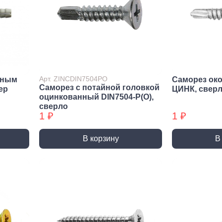
Метрический крепеж
Спец
Болты
Дюймо
Винты
Крепеж
Гайки
Крепеж
резьб
Шайбы
Мебел
Шпильки
Арт. ZINCDIN7504PO
йным
Саморез ок
Саморез с потайной головкой
Микро
ep
ЦИНК, свер
Шпильки БХ
оцинкованный DIN7504-P(О),
Шплинты
сверло
1 ₽
1 ₽
В корзину
В
Скрытый крепеж
Закл
Крепеж для фасада, забора,
Закле
доски
Закле
Заклеп
Расходные м