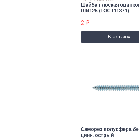
трубы, фитинги и
Шайба плоская оцинко
комплектующие
DIN125 (ГОСТ11371)
Прочистка труб
2 ₽
Сантехнический
крепеж
В корзину
Сифоны и слив
Смесители, краны и
комплектующие
Уплотнители
сантехнические
Фитинги резьбовые
Шланги, гибкая
подводка
Вентиляция
Канализация
Вентиляционные
Трубы
решетки и
канализационные
вентиляторы
Фитинги для
Саморез полусфера б
Воздуховоды
канализации
цинк, острый