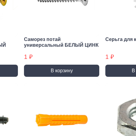
нирно
Биты для
Пилк
цевый
шуруповерта
элек
трумент
Антивандальные
атижи,
Биты звездочка (TORX)
когубцы
Саморез потай
Серьга для 
Крестовые
ницы
ЫЙ
универсальный БЕЛЫЙ ЦИНК
Кровельные
и, Щипцы
1 ₽
1 ₽
Шестигранные
чки, Бокорезы
Буры
Диск
В корзину
В
ерительный
Буры SDS-max
Диски
трумент
Буры SDS-plus
Диски 
йки,
Буры SDS-plus БХ
Диски 
генциркули
Диски
ьники и угломеры
упак)
тки
Диски
ни
Диски
оны, Щупы
Диски,
номеры,