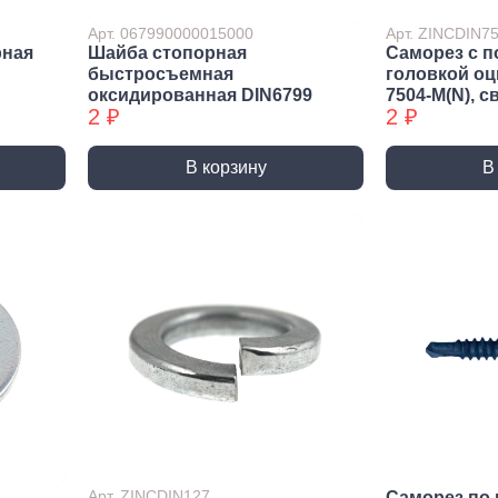
ракторы
Арт. 067990000015000
Арт. ZINCDIN
епочники
рная
Шайба стопорная
Саморез с п
быстросъемная
головкой о
 (упаковки)
оксидированная DIN6799
7504-М(N), с
2 ₽
2 ₽
дства
ивидуальной
иты
В корзину
В
та рук
та глаз, Головы
и и дождевики
емы
Монтажные с
пление
Виброизоляция
Дета
ление
Монтажные профили
Ско
Арт. ZINCDIN127
Саморез по 