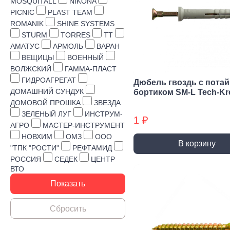
Строительная химия
MOSQUITALL
NIKONA
PICNIC
PLAST TEAM
Сад и огород
ROMANIK
SHINE SYSTEMS
STURM
TORRES
TT
Товары для дома
АМАТУС
АРМОЛЬ
ВАРАН
ВЕЩИЦЫ
ВОЕННЫЙ
ВОЛЖСКИЙ
ГАММА-ПЛАСТ
ГИДРОАГРЕГАТ
Дюбель гвоздь с пота
ДОМАШНИЙ СУНДУК
бортиком SM-L Tech-Kr
ДОМОВОЙ ПРОШКА
ЗВЕЗДА
ЗЕЛЕНЫЙ ЛУГ
ИНСТРУМ-
1 ₽
АГРО
МАСТЕР-ИНСТРУМЕНТ
НОВХИМ
ОМЗ
ООО
В корзину
"ТПК "РОСТИ"
РЕФТАМИД
РОССИЯ
СЕДЕК
ЦЕНТР
ВТО
Ручной инструмент