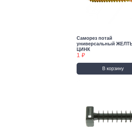
Сварочное,
Резьбонарезной
Шар
паяльное
инструмент
губ
оборудование
инс
Воротки и
плашкодержатели
Горелки
Пасс
Плос
Метчики
Паяльники и
Саморез потай
аксессуары
Нож
универсальный ЖЕЛТ
Плашки
ЦИНК
Сварка и
Клещ
Метчики БХ
1 ₽
аксессуары
Куса
Плашки БХ
В корзину
Ударно-
Режуще пильный
Изм
рычажный
инструмент
инс
инструмент
Лезвия, Ножи
Лине
специальные
штан
Молотки, Кувалды
Ножовки, Пилы ручные
Угол
Топоры
Стусло
Руле
Ломы
Плиткорезы, Стеклорезы
Уров
Киянки
Рубанки
Шабл
Гвоздодеры,
Монтировки
Стамески
Даль