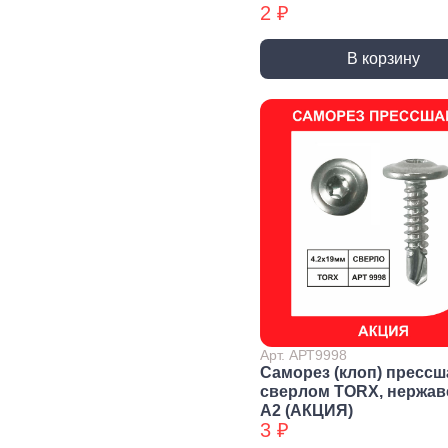
2 ₽
Уголки
перфорированные БХ
В корзину
Колеса и
Профили и
Си
комплектующие
листы
Дж
Колесные опоры
Прутки, Профили,
Сое
Полосы
эле
Подшипники и
комплектующие
Листы
Тру
Трубы
Дер
Дверная
фурнитура, замки
Засовы и защелки
Замки
Доводчики
Такелаж
Арт. АРТ9998
Саморез (клоп) прессш
сверлом TORX, нержа
А2 (АКЦИЯ)
Блоки для троса
Блоки для троса
Вер
3 ₽
БХ