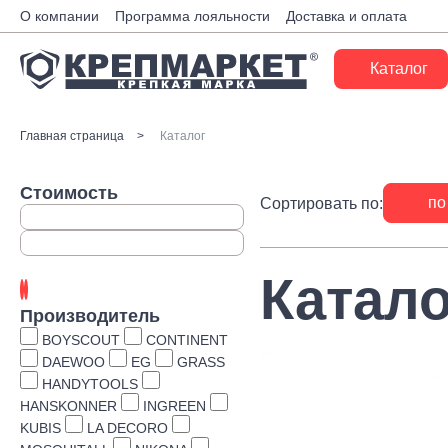
О компании
Программа лояльности
Доставка и оплата
Каталог
Крепеж
Главная страница
Каталог
Ручной инструмент
Стоимость
по
Сортировать по:
Расходные материалы
Инженерные системы
Катало
Монтажные системы
Производитель
Скобяные изделия
BOYSCOUT
CONTINENT
DAEWOO
EG
GRASS
Электрика
HANDYTOOLS
HANSKONNER
INGREEN
Такелаж
KUBIS
LA DECORO