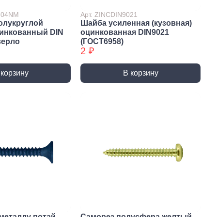
7504NM
Арт. ZINCDIN9021
олукруглой
Шайба усиленная (кузовная)
цинкованный DIN
оцинкованная DIN9021
верло
(ГОСТ6958)
2 ₽
 корзину
В корзину
истемы
ли для монтажа
Детали для монтажа
БХ
бы
Неподвижные/
Подвижные опоры
металлу потай
Саморез полусфера желтый