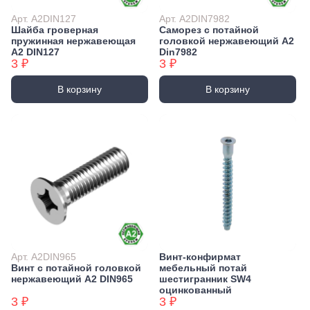
Арт. А2DIN127
Арт. А2DIN7982
Шайба гроверная
Саморез с потайной
пружинная нержавеющая
головкой нержавеющий А2
А2 DIN127
Din7982
3 ₽
3 ₽
В корзину
В корзину
Арт. А2DIN965
Винт-конфирмат
Винт с потайной головкой
мебельный потай
нержавеющий А2 DIN965
шестигранник SW4
оцинкованный
3 ₽
3 ₽