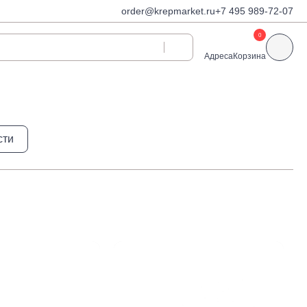
order@krepmarket.ru
+7 495 989-72-07
0
Адреса
Корзина
ди
Дюбели и дюбель-
сти
гвозди
Дюбели для газобетона
 декоративные
Дюбель-гвозди
Дюбель-гвозди TOX, Wkret-
met
Дюбели TOX, Wkret-met
Дюбели для гипсокартона
Дюбели для теплоизоляции
Дюбели распорные
Дюбели фасадные