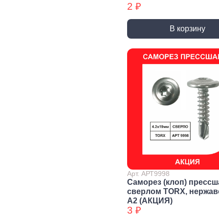
2 ₽
Уголки
перфорированные БХ
В корзину
Колеса и
Профили и
Си
комплектующие
листы
Дж
Колесные опоры
Прутки, Профили,
Сое
Полосы
эле
Подшипники и
комплектующие
Листы
Тру
Трубы
Дер
Дверная
фурнитура, замки
Засовы и защелки
Замки
Доводчики
Такелаж
Арт. АРТ9998
Саморез (клоп) прессш
сверлом TORX, нержа
А2 (АКЦИЯ)
Блоки для троса
Блоки для троса
Вер
3 ₽
БХ