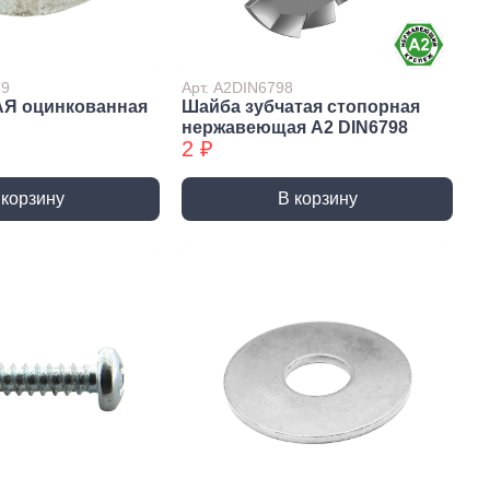
Сверла по стеклу/керамике
Сверла по стеклу/керамике
БХ
39
Арт. А2DIN6798
АЯ оцинкованная
Шайба зубчатая стопорная
нки
Мешки строительные
нержавеющая А2 DIN6798
ки
2 ₽
ки алмазные
ки алмазные БХ
 корзину
В корзину
ки БХ
и по бетону,
одники
и по бетону,
одники БХ