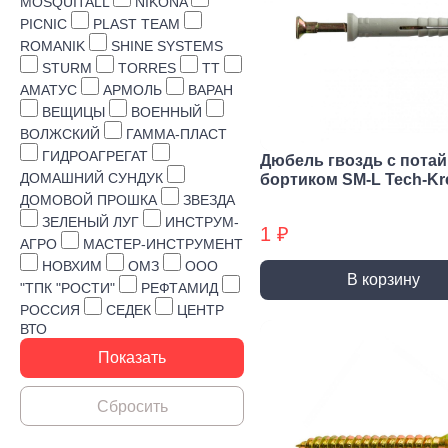
Строительная химия
MOSQUITALL
NIKONA
PICNIC
PLAST TEAM
Сад и огород
ROMANIK
SHINE SYSTEMS
STURM
TORRES
TT
Товары для дома
АМАТУС
АРМОЛЬ
ВАРАН
ВЕЩИЦЫ
ВОЕННЫЙ
ВОЛЖСКИЙ
ГАММА-ПЛАСТ
ГИДРОАГРЕГАТ
Дюбель гвоздь с пота
ДОМАШНИЙ СУНДУК
бортиком SM-L Tech-Kr
ДОМОВОЙ ПРОШКА
ЗВЕЗДА
ЗЕЛЕНЫЙ ЛУГ
ИНСТРУМ-
1 ₽
АГРО
МАСТЕР-ИНСТРУМЕНТ
НОВХИМ
ОМЗ
ООО
В корзину
"ТПК "РОСТИ"
РЕФТАМИД
РОССИЯ
СЕДЕК
ЦЕНТР
ВТО
Ручной инструмент