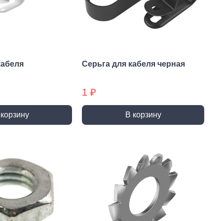
и и полотна для
Фрезы
тролобзика
кабеля
Серьга для кабеля черная
1 ₽
и
Сверла
 корзину
В корзину
 алмазные
Наборы сверел БХ
отрезные
Сверла по дереву
отрезные БХ
Сверла по бетону/камню БХ
 отрезные БХ (ЦЕНЫ по
Сверла по бетону/камню
Сверла по дереву БХ
 пильные
Сверла по дереву БХ
 пильные БХ
Сверла по металлу
 круги алмазные БХ
Сверла по металлу БХ