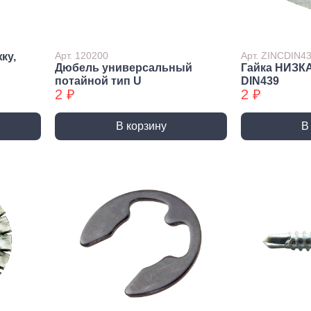
лиры и
ссуары
лярно
Арт. 120200
Арт. ZINCDIN4
ку,
сарный
Дюбель универсальный
Гайка НИЗК
Шлифовальные круги
Коро
трумент
потайной тип U
DIN439
и насадки
Корон
2 ₽
2 ₽
и
Круги зачистные БХ
Корон
ирующий
Шлифовальные ленты
Корон
румент
В корзину
В
Шлифовальные листы
Корон
ры слесарного
румента
Шлифовальные чашки БХ
Коронк
перех
льники, Надфили
Круги зачистные
Коронк
ртки
перех
ы, зубило
етки
ые дрели,
вороты
орезы
вки торцевые