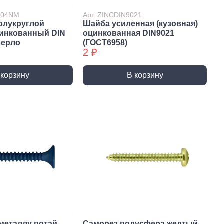
7504NM
Арт. ZINCDIN9021
олукруглой
Шайба усиленная (кузовная)
цинкованный DIN
оцинкованная DIN9021
верло
(ГОСТ6958)
2 ₽
 корзину
В корзину
истемы
ли для монтажа
Детали для монтажа
БХ
бы
Неподвижные/
Подвижные опоры
металлу потай
Саморез полусфера желтый