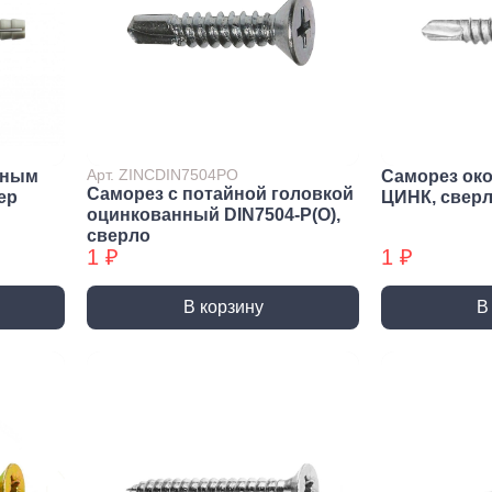
Метрический крепеж
Спец
Болты
Дюймо
Винты
Крепеж
Гайки
Крепеж
резьб
Шайбы
Мебел
Шпильки
Арт. ZINCDIN7504PO
йным
Саморез ок
Саморез с потайной головкой
Микро
ep
ЦИНК, свер
Шпильки БХ
оцинкованный DIN7504-P(О),
Шплинты
сверло
1 ₽
1 ₽
В корзину
В
Скрытый крепеж
Закл
Крепеж для фасада, забора,
Закле
доски
Закле
Заклеп
Расходные м