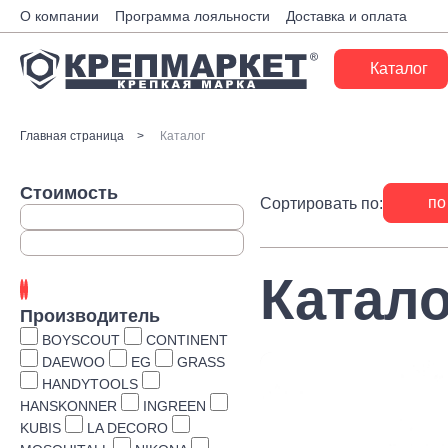
О компании
Программа лояльности
Доставка и оплата
Каталог
Крепеж
Главная страница
Каталог
Ручной инструмент
Стоимость
по
Сортировать по:
Расходные материалы
Инженерные системы
Катало
Монтажные системы
Производитель
Скобяные изделия
BOYSCOUT
CONTINENT
DAEWOO
EG
GRASS
Электрика
HANDYTOOLS
HANSKONNER
INGREEN
Такелаж
KUBIS
LA DECORO