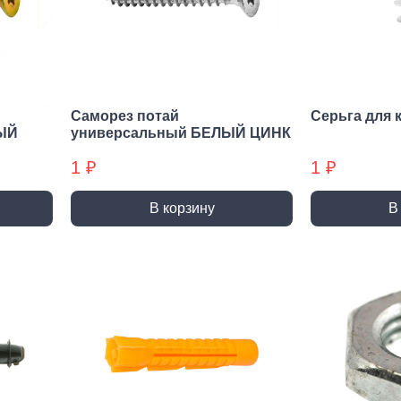
нирно
Биты для
Пилк
цевый
шуруповерта
элек
трумент
Антивандальные
атижи,
Биты звездочка (TORX)
когубцы
Саморез потай
Серьга для 
Крестовые
ницы
ЫЙ
универсальный БЕЛЫЙ ЦИНК
Кровельные
и, Щипцы
1 ₽
1 ₽
Шестигранные
чки, Бокорезы
Буры
Диск
В корзину
В
ерительный
Буры SDS-max
Диски
трумент
Буры SDS-plus
Диски 
йки,
Буры SDS-plus БХ
Диски 
генциркули
Диски
ьники и угломеры
упак)
тки
Диски
ни
Диски
оны, Щупы
Диски,
номеры,