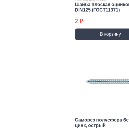
трубы, фитинги и
Шайба плоская оцинко
комплектующие
DIN125 (ГОСТ11371)
Прочистка труб
2 ₽
Сантехнический
крепеж
В корзину
Сифоны и слив
Смесители, краны и
комплектующие
Уплотнители
сантехнические
Фитинги резьбовые
Шланги, гибкая
подводка
Вентиляция
Канализация
Вентиляционные
Трубы
решетки и
канализационные
вентиляторы
Фитинги для
Саморез полусфера б
Воздуховоды
канализации
цинк, острый