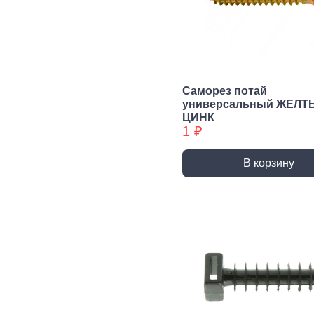
Сварочное,
Резьбонарезной
Шар
паяльное
инструмент
губ
оборудование
инс
Воротки и
плашкодержатели
Горелки
Пасс
Плос
Метчики
Паяльники и
Саморез потай
аксессуары
Нож
универсальный ЖЕЛТ
Плашки
ЦИНК
Сварка и
Клещ
Метчики БХ
1 ₽
аксессуары
Куса
Плашки БХ
В корзину
Ударно-
Режуще пильный
Изм
рычажный
инструмент
инс
инструмент
Лезвия, Ножи
Лине
специальные
штан
Молотки, Кувалды
Ножовки, Пилы ручные
Угол
Топоры
Стусло
Руле
Ломы
Плиткорезы, Стеклорезы
Уров
Киянки
Рубанки
Шабл
Гвоздодеры,
Монтировки
Стамески
Даль