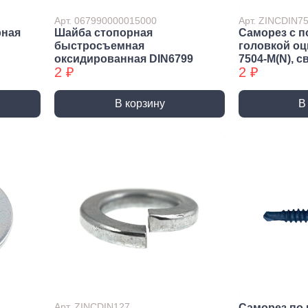
ракторы
Арт. 067990000015000
Арт. ZINCDIN
епочники
рная
Шайба стопорная
Саморез с п
быстросъемная
головкой о
 (упаковки)
оксидированная DIN6799
7504-М(N), с
2 ₽
2 ₽
дства
ивидуальной
иты
В корзину
В
та рук
та глаз, Головы
и и дождевики
емы
Монтажные с
пление
Виброизоляция
Дета
ление
Монтажные профили
Ско
Арт. ZINCDIN127
Саморез по 