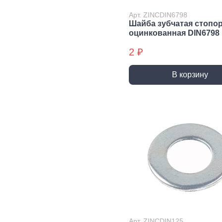
Экст
Арт. ZINCDIN6798
Закл
Шайба зубчатая стопо
оцинкованная DIN6798
Ключи
2 ₽
Лестницы,
Хранение
Сре
стремянки
инструмента
инд
защ
В корзину
Стремянки
Стенды, Панели, Полки
Защи
Ящики, Кейсы,
Органайзеры
Защи
Сумки для инструмента
Плащ
Инженерные сист
Водоснабжение
Газоснабжение
Ото
Арматура запорная и
Краны газовые
Отоп
регулирующая
Шланги, подводки,
Лейки и шланги для
муфты газовые
душа
Полипропиленовые
Арт. ZINCDIN125