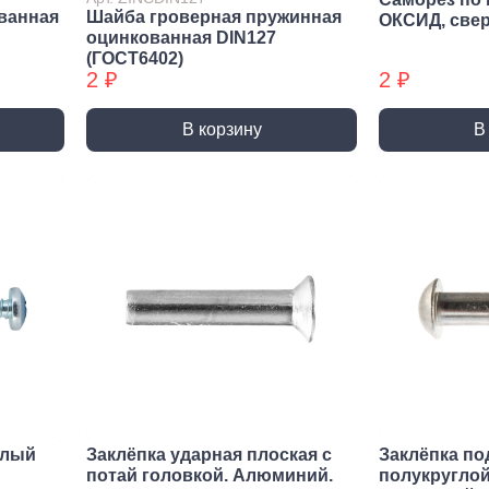
Трубные зажимы БХ
Хому
ванная
Шайба гроверная пружинная
ОКСИД, све
оцинкованная DIN127
(ГОСТ6402)
2 ₽
2 ₽
В корзину
В
елый
Заклёпка ударная плоская с
Заклёпка по
потай головкой. Алюминий.
полукруглой