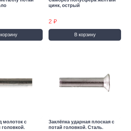
ты (КМ)
Хомуты (КМ) БХ
рло
цинк, острый
2 ₽
 корзину
В корзину
д молоток с
Заклёпка ударная плоская с
 головкой.
потай головкой. Сталь.