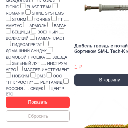
Строительная химия
MOSQUITALL
NIKONA
PICNIC
PLAST TEAM
Сад и огород
ROMANIK
SHINE SYSTEMS
STURM
TORRES
TT
Товары для дома
АМАТУС
АРМОЛЬ
ВАРАН
ВЕЩИЦЫ
ВОЕННЫЙ
ВОЛЖСКИЙ
ГАММА-ПЛАСТ
ГИДРОАГРЕГАТ
Дюбель гвоздь с пота
ДОМАШНИЙ СУНДУК
бортиком SM-L Tech-Kr
ДОМОВОЙ ПРОШКА
ЗВЕЗДА
ЗЕЛЕНЫЙ ЛУГ
ИНСТРУМ-
1 ₽
АГРО
МАСТЕР-ИНСТРУМЕНТ
НОВХИМ
ОМЗ
ООО
В корзину
"ТПК "РОСТИ"
РЕФТАМИД
РОССИЯ
СЕДЕК
ЦЕНТР
ВТО
Ручной инструмент