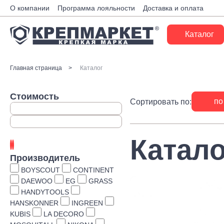
О компании
Программа лояльности
Доставка и оплата
Каталог
Крепеж
Главная страница
Каталог
Ручной инструмент
Стоимость
по
Сортировать по:
Расходные материалы
Инженерные системы
Катало
Монтажные системы
Производитель
Скобяные изделия
BOYSCOUT
CONTINENT
DAEWOO
EG
GRASS
Электрика
HANDYTOOLS
HANSKONNER
INGREEN
Такелаж
KUBIS
LA DECORO