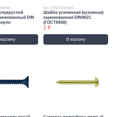
7504NM
Арт. ZINCDIN9021
олукруглой
Шайба усиленная (кузовная)
цинкованный DIN
оцинкованная DIN9021
верло
(ГОСТ6958)
2 ₽
 корзину
В корзину
истемы
ли для монтажа
Детали для монтажа
БХ
бы
Неподвижные/
Подвижные опоры
металлу потай
Саморез полусфера желтый