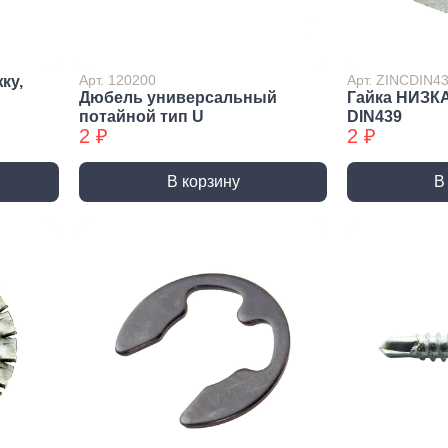
лиры и
ссуары
лярно
Арт. 120200
Арт. ZINCDIN4
ку,
сарный
Дюбель универсальный
Гайка НИЗК
Шлифовальные круги
Коро
трумент
потайной тип U
DIN439
и насадки
Корон
2 ₽
2 ₽
и
Круги зачистные БХ
Корон
ирующий
Шлифовальные ленты
Корон
румент
В корзину
В
Шлифовальные листы
Корон
ры слесарного
румента
Шлифовальные чашки БХ
Коронк
перех
льники, Надфили
Круги зачистные
Коронк
ртки
перех
ы, зубило
етки
ые дрели,
вороты
орезы
вки торцевые