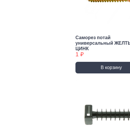
Сварочное,
Резьбонарезной
Шар
паяльное
инструмент
губ
оборудование
инс
Воротки и
плашкодержатели
Горелки
Пасс
Плос
Метчики
Паяльники и
Саморез потай
аксессуары
Нож
универсальный ЖЕЛТ
Плашки
ЦИНК
Сварка и
Клещ
Метчики БХ
1 ₽
аксессуары
Куса
Плашки БХ
В корзину
Ударно-
Режуще пильный
Изм
рычажный
инструмент
инс
инструмент
Лезвия, Ножи
Лине
специальные
штан
Молотки, Кувалды
Ножовки, Пилы ручные
Угол
Топоры
Стусло
Руле
Ломы
Плиткорезы, Стеклорезы
Уров
Киянки
Рубанки
Шабл
Гвоздодеры,
Монтировки
Стамески
Даль