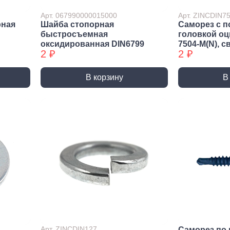
ракторы
Арт. 067990000015000
Арт. ZINCDIN
епочники
рная
Шайба стопорная
Саморез с п
быстросъемная
головкой о
 (упаковки)
оксидированная DIN6799
7504-М(N), с
2 ₽
2 ₽
дства
ивидуальной
иты
В корзину
В
та рук
та глаз, Головы
и и дождевики
емы
Монтажные с
пление
Виброизоляция
Дета
ление
Монтажные профили
Ско
Арт. ZINCDIN127
Саморез по 