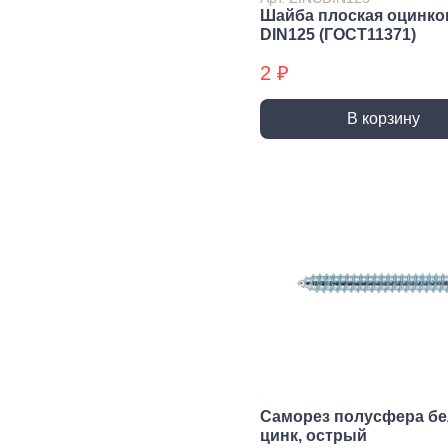
трубы, фитинги и
Шайба плоская оцинко
комплектующие
DIN125 (ГОСТ11371)
Прочистка труб
2 ₽
Сантехнический
крепеж
В корзину
Сифоны и слив
Смесители, краны и
комплектующие
Уплотнители
сантехнические
Фитинги резьбовые
Шланги, гибкая
подводка
Вентиляция
Канализация
Вентиляционные
Трубы
решетки и
канализационные
вентиляторы
Фитинги для
Саморез полусфера б
Воздуховоды
канализации
цинк, острый