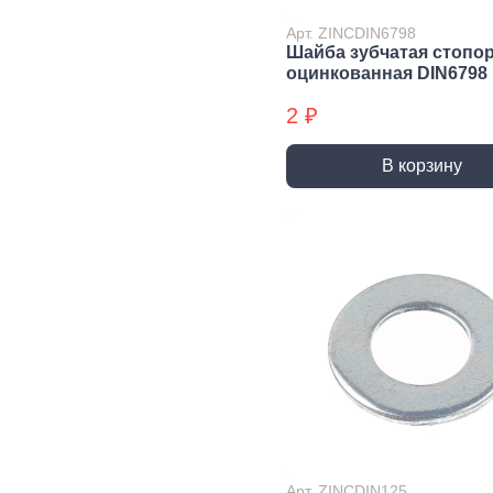
Экст
Арт. ZINCDIN6798
Закл
Шайба зубчатая стопо
оцинкованная DIN6798
Ключи
2 ₽
Лестницы,
Хранение
Сре
стремянки
инструмента
инд
защ
В корзину
Стремянки
Стенды, Панели, Полки
Защи
Ящики, Кейсы,
Органайзеры
Защи
Сумки для инструмента
Плащ
Инженерные сист
Водоснабжение
Газоснабжение
Ото
Арматура запорная и
Краны газовые
Отоп
регулирующая
Шланги, подводки,
Лейки и шланги для
муфты газовые
душа
Полипропиленовые
Арт. ZINCDIN125