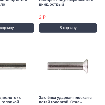
ты (КМ)
Хомуты (КМ) БХ
рло
цинк, острый
2 ₽
 корзину
В корзину
д молоток с
Заклёпка ударная плоская с
 головкой.
потай головкой. Сталь.