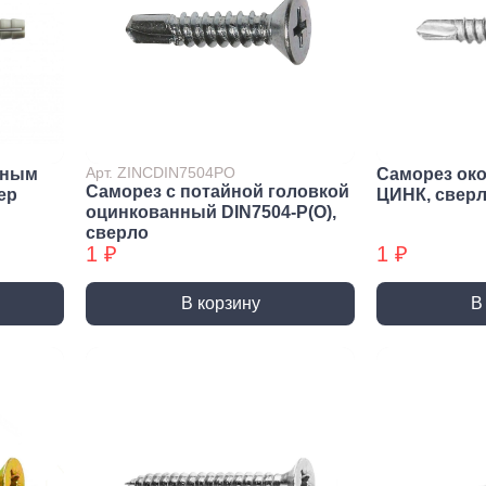
Метрический крепеж
Спец
Болты
Дюймо
Винты
Крепеж
Гайки
Крепеж
резьб
Шайбы
Мебел
Шпильки
Арт. ZINCDIN7504PO
йным
Саморез ок
Саморез с потайной головкой
Микро
ep
ЦИНК, свер
Шпильки БХ
оцинкованный DIN7504-P(О),
Шплинты
сверло
1 ₽
1 ₽
В корзину
В
Скрытый крепеж
Закл
Крепеж для фасада, забора,
Закле
доски
Закле
Заклеп
Расходные м