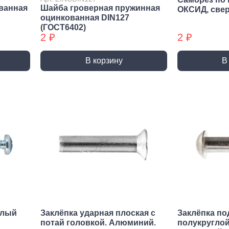
Трубные зажимы БХ
Хому
ванная
Шайба гроверная пружинная
ОКСИД, све
оцинкованная DIN127
(ГОСТ6402)
2 ₽
2 ₽
В корзину
В
елый
Заклёпка ударная плоская с
Заклёпка по
потай головкой. Алюминий.
полукруглой