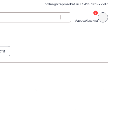
order@krepmarket.ru
+7 495 989-72-07
0
Адреса
Корзина
ди
Дюбели и дюбель-
сти
гвозди
Дюбели для газобетона
 декоративные
Дюбель-гвозди
Дюбель-гвозди TOX, Wkret-
met
Дюбели TOX, Wkret-met
Дюбели для гипсокартона
Дюбели для теплоизоляции
Дюбели распорные
Дюбели фасадные