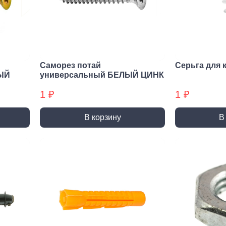
нирно
Биты для
Пилк
цевый
шуруповерта
элек
трумент
Антивандальные
атижи,
Биты звездочка (TORX)
когубцы
Саморез потай
Серьга для 
Крестовые
ницы
ЫЙ
универсальный БЕЛЫЙ ЦИНК
Кровельные
и, Щипцы
1 ₽
1 ₽
Шестигранные
чки, Бокорезы
Буры
Диск
В корзину
В
ерительный
Буры SDS-max
Диски
трумент
Буры SDS-plus
Диски 
йки,
Буры SDS-plus БХ
Диски 
генциркули
Диски
ьники и угломеры
упак)
тки
Диски
ни
Диски
оны, Щупы
Диски,
номеры,