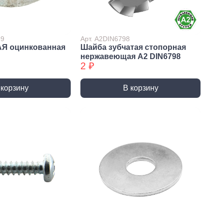
Сверла по стеклу/керамике
Сверла по стеклу/керамике
БХ
39
Арт. А2DIN6798
АЯ оцинкованная
Шайба зубчатая стопорная
нки
Мешки строительные
нержавеющая А2 DIN6798
ки
2 ₽
ки алмазные
ки алмазные БХ
 корзину
В корзину
ки БХ
и по бетону,
одники
и по бетону,
одники БХ