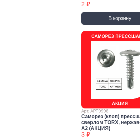
2 ₽
Уголки
перфорированные БХ
В корзину
Колеса и
Профили и
Си
комплектующие
листы
Дж
Колесные опоры
Прутки, Профили,
Сое
Полосы
эле
Подшипники и
комплектующие
Листы
Тру
Трубы
Дер
Дверная
фурнитура, замки
Засовы и защелки
Замки
Доводчики
Такелаж
Арт. АРТ9998
Саморез (клоп) прессш
сверлом TORX, нержа
А2 (АКЦИЯ)
Блоки для троса
Блоки для троса
Вер
3 ₽
БХ