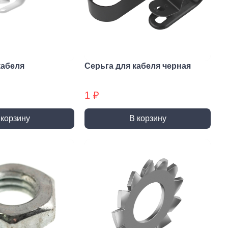
и и полотна для
Фрезы
тролобзика
кабеля
Серьга для кабеля черная
1 ₽
и
Сверла
 корзину
В корзину
 алмазные
Наборы сверел БХ
отрезные
Сверла по дереву
отрезные БХ
Сверла по бетону/камню БХ
 отрезные БХ (ЦЕНЫ по
Сверла по бетону/камню
Сверла по дереву БХ
 пильные
Сверла по дереву БХ
 пильные БХ
Сверла по металлу
 круги алмазные БХ
Сверла по металлу БХ