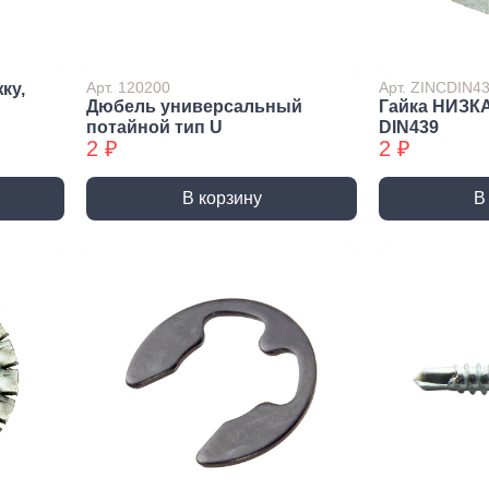
лиры и
ссуары
лярно
Арт. 120200
Арт. ZINCDIN4
ку,
сарный
Дюбель универсальный
Гайка НИЗК
Шлифовальные круги
Коро
трумент
потайной тип U
DIN439
и насадки
Корон
2 ₽
2 ₽
и
Круги зачистные БХ
Корон
ирующий
Шлифовальные ленты
Корон
румент
В корзину
В
Шлифовальные листы
Корон
ры слесарного
румента
Шлифовальные чашки БХ
Коронк
перех
льники, Надфили
Круги зачистные
Коронк
ртки
перех
ы, зубило
етки
ые дрели,
вороты
орезы
вки торцевые