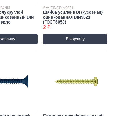
7504NM
Арт. ZINCDIN9021
олукруглой
Шайба усиленная (кузовная)
цинкованный DIN
оцинкованная DIN9021
верло
(ГОСТ6958)
2 ₽
 корзину
В корзину
истемы
ли для монтажа
Детали для монтажа
БХ
бы
Неподвижные/
Подвижные опоры
металлу потай
Саморез полусфера желтый