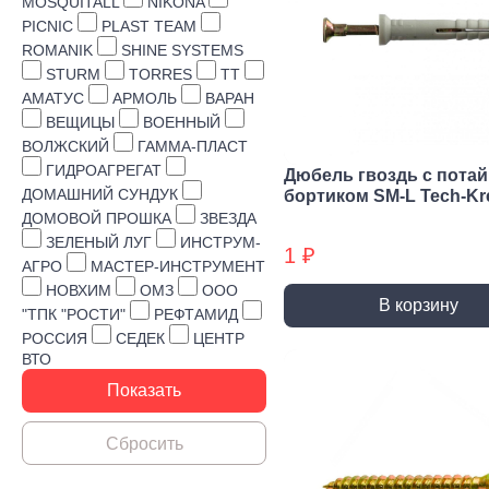
Строительная химия
MOSQUITALL
NIKONA
PICNIC
PLAST TEAM
Сад и огород
ROMANIK
SHINE SYSTEMS
STURM
TORRES
TT
Товары для дома
АМАТУС
АРМОЛЬ
ВАРАН
ВЕЩИЦЫ
ВОЕННЫЙ
ВОЛЖСКИЙ
ГАММА-ПЛАСТ
ГИДРОАГРЕГАТ
Дюбель гвоздь с пота
ДОМАШНИЙ СУНДУК
бортиком SM-L Tech-Kr
ДОМОВОЙ ПРОШКА
ЗВЕЗДА
ЗЕЛЕНЫЙ ЛУГ
ИНСТРУМ-
1 ₽
АГРО
МАСТЕР-ИНСТРУМЕНТ
НОВХИМ
ОМЗ
ООО
В корзину
"ТПК "РОСТИ"
РЕФТАМИД
РОССИЯ
СЕДЕК
ЦЕНТР
ВТО
Ручной инструмент