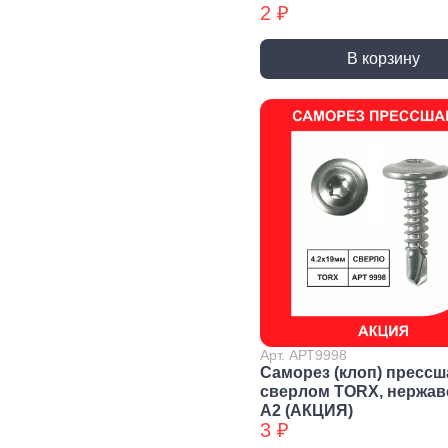
2 ₽
Уголки
перфорированные БХ
В корзину
Колеса и
Профили и
Си
комплектующие
листы
Дж
Колесные опоры
Прутки, Профили,
Сое
Полосы
эле
Подшипники и
комплектующие
Листы
Тру
Трубы
Дер
Дверная
фурнитура, замки
Засовы и защелки
Замки
Доводчики
Такелаж
Арт. АРТ9998
Саморез (клоп) прессш
сверлом TORX, нержа
А2 (АКЦИЯ)
Блоки для троса
Блоки для троса
Вер
3 ₽
БХ