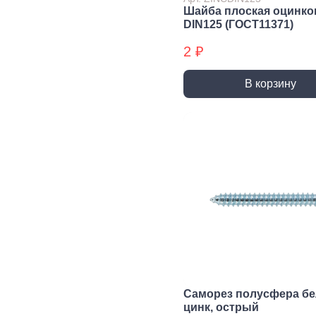
трубы, фитинги и
Шайба плоская оцинко
комплектующие
DIN125 (ГОСТ11371)
Прочистка труб
2 ₽
Сантехнический
крепеж
В корзину
Сифоны и слив
Смесители, краны и
комплектующие
Уплотнители
сантехнические
Фитинги резьбовые
Шланги, гибкая
подводка
Вентиляция
Канализация
Вентиляционные
Трубы
решетки и
канализационные
вентиляторы
Фитинги для
Саморез полусфера б
Воздуховоды
канализации
цинк, острый