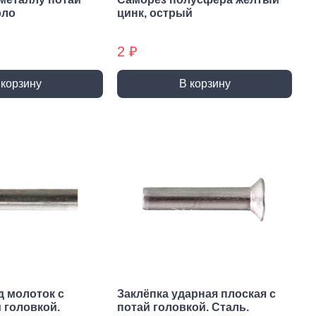
ты (КМ)
Хомуты (КМ) БХ
рло
цинк, острый
2 ₽
 корзину
В корзину
д молоток с
Заклёпка ударная плоская с
 головкой.
потай головкой. Сталь.