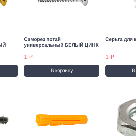
нирно
Биты для
Пилк
цевый
шуруповерта
элек
трумент
Антивандальные
атижи,
Биты звездочка (TORX)
когубцы
Саморез потай
Серьга для 
Крестовые
ницы
ЫЙ
универсальный БЕЛЫЙ ЦИНК
Кровельные
и, Щипцы
1 ₽
1 ₽
Шестигранные
чки, Бокорезы
Буры
Диск
В корзину
В
ерительный
Буры SDS-max
Диски
трумент
Буры SDS-plus
Диски 
йки,
Буры SDS-plus БХ
Диски 
генциркули
Диски
ьники и угломеры
упак)
тки
Диски
ни
Диски
оны, Щупы
Диски,
номеры,