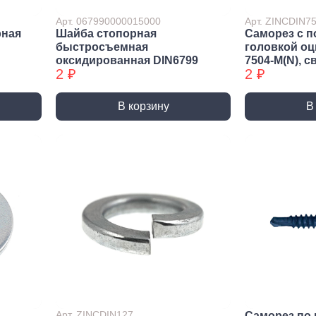
ракторы
Арт. 067990000015000
Арт. ZINCDIN
епочники
рная
Шайба стопорная
Саморез с п
быстросъемная
головкой о
 (упаковки)
оксидированная DIN6799
7504-М(N), с
2 ₽
2 ₽
дства
ивидуальной
иты
В корзину
В
та рук
та глаз, Головы
и и дождевики
емы
Монтажные с
пление
Виброизоляция
Дета
ление
Монтажные профили
Ско
Арт. ZINCDIN127
Саморез по 