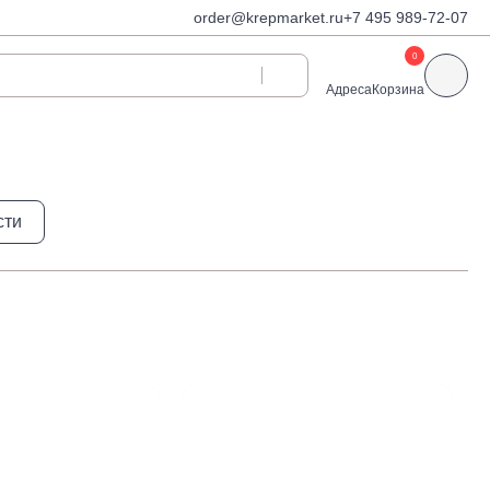
order@krepmarket.ru
+7 495 989-72-07
0
Адреса
Корзина
ди
Дюбели и дюбель-
сти
гвозди
Дюбели для газобетона
 декоративные
Дюбель-гвозди
Дюбель-гвозди TOX, Wkret-
met
Дюбели TOX, Wkret-met
Дюбели для гипсокартона
Дюбели для теплоизоляции
Дюбели распорные
Дюбели фасадные