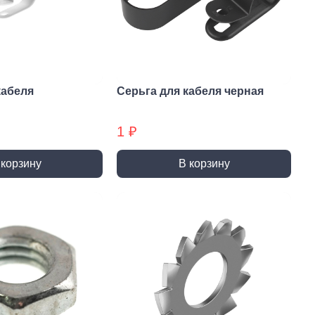
и и полотна для
Фрезы
тролобзика
кабеля
Серьга для кабеля черная
1 ₽
и
Сверла
 корзину
В корзину
 алмазные
Наборы сверел БХ
отрезные
Сверла по дереву
отрезные БХ
Сверла по бетону/камню БХ
 отрезные БХ (ЦЕНЫ по
Сверла по бетону/камню
Сверла по дереву БХ
 пильные
Сверла по дереву БХ
 пильные БХ
Сверла по металлу
 круги алмазные БХ
Сверла по металлу БХ