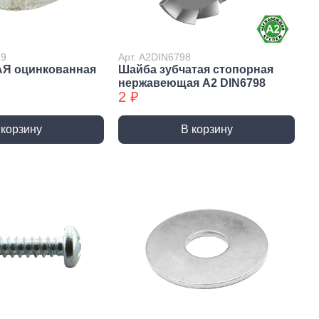
Сверла по стеклу/керамике
Сверла по стеклу/керамике
БХ
39
Арт. А2DIN6798
АЯ оцинкованная
Шайба зубчатая стопорная
нки
Мешки строительные
нержавеющая А2 DIN6798
ки
2 ₽
ки алмазные
ки алмазные БХ
 корзину
В корзину
ки БХ
и по бетону,
одники
и по бетону,
одники БХ