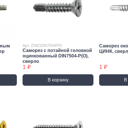
Метрический крепеж
Спец
Болты
Дюймо
Винты
Крепеж
Гайки
Крепеж
резьб
Шайбы
Мебел
Шпильки
Арт. ZINCDIN7504PO
йным
Саморез ок
Саморез с потайной головкой
Микро
ep
ЦИНК, свер
Шпильки БХ
оцинкованный DIN7504-P(О),
Шплинты
сверло
1 ₽
1 ₽
В корзину
В
Скрытый крепеж
Закл
Крепеж для фасада, забора,
Закле
доски
Закле
Заклеп
Расходные м