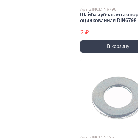
Экст
Арт. ZINCDIN6798
Закл
Шайба зубчатая стопо
оцинкованная DIN6798
Ключи
2 ₽
Лестницы,
Хранение
Сре
стремянки
инструмента
инд
защ
В корзину
Стремянки
Стенды, Панели, Полки
Защи
Ящики, Кейсы,
Органайзеры
Защи
Сумки для инструмента
Плащ
Инженерные сист
Водоснабжение
Газоснабжение
Ото
Арматура запорная и
Краны газовые
Отоп
регулирующая
Шланги, подводки,
Лейки и шланги для
муфты газовые
душа
Полипропиленовые
Арт. ZINCDIN125