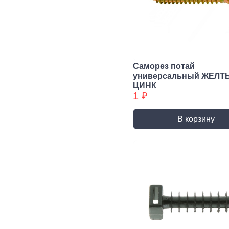
Сварочное,
Резьбонарезной
Шар
паяльное
инструмент
губ
оборудование
инс
Воротки и
плашкодержатели
Горелки
Пасс
Плос
Метчики
Паяльники и
Саморез потай
аксессуары
Нож
универсальный ЖЕЛТ
Плашки
ЦИНК
Сварка и
Клещ
Метчики БХ
1 ₽
аксессуары
Куса
Плашки БХ
В корзину
Ударно-
Режуще пильный
Изм
рычажный
инструмент
инс
инструмент
Лезвия, Ножи
Лине
специальные
штан
Молотки, Кувалды
Ножовки, Пилы ручные
Угол
Топоры
Стусло
Руле
Ломы
Плиткорезы, Стеклорезы
Уров
Киянки
Рубанки
Шабл
Гвоздодеры,
Монтировки
Стамески
Даль