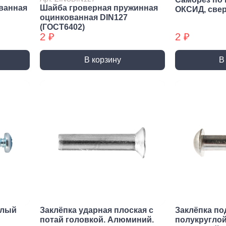
Трубные зажимы БХ
Хому
ванная
Шайба гроверная пружинная
ОКСИД, све
оцинкованная DIN127
(ГОСТ6402)
2 ₽
2 ₽
В корзину
В
елый
Заклёпка ударная плоская с
Заклёпка по
потай головкой. Алюминий.
полукруглой