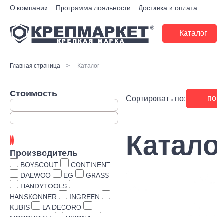
О компании
Программа лояльности
Доставка и оплата
Каталог
Крепеж
Главная страница
Каталог
Ручной инструмент
Стоимость
по
Сортировать по:
Расходные материалы
Инженерные системы
Катало
Монтажные системы
Производитель
Скобяные изделия
BOYSCOUT
CONTINENT
DAEWOO
EG
GRASS
Электрика
HANDYTOOLS
HANSKONNER
INGREEN
Такелаж
KUBIS
LA DECORO