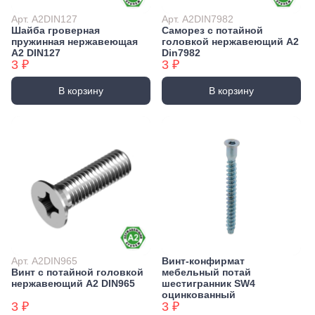
Арт. А2DIN127
Арт. А2DIN7982
Шайба гроверная
Саморез с потайной
пружинная нержавеющая
головкой нержавеющий А2
А2 DIN127
Din7982
3 ₽
3 ₽
В корзину
В корзину
Арт. А2DIN965
Винт-конфирмат
Винт с потайной головкой
мебельный потай
нержавеющий А2 DIN965
шестигранник SW4
оцинкованный
3 ₽
3 ₽