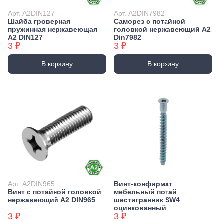
Арт. А2DIN127
Арт. А2DIN7982
Шайба гроверная
Саморез с потайной
пружинная нержавеющая
головкой нержавеющий А2
А2 DIN127
Din7982
3 ₽
3 ₽
В корзину
В корзину
Арт. А2DIN965
Винт-конфирмат
Винт с потайной головкой
мебельный потай
нержавеющий А2 DIN965
шестигранник SW4
оцинкованный
3 ₽
3 ₽